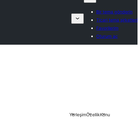
Bir tema gönderin
Ticari tema şirketleri
Favorilerim
Oturum aç
Yerleşim
Özellik
Konu