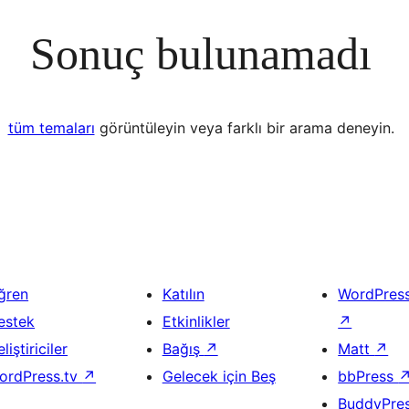
Sonuç bulunamadı
tüm temaları
görüntüleyin veya farklı bir arama deneyin.
ğren
Katılın
WordPres
estek
Etkinlikler
↗
liştiriciler
Bağış
↗
Matt
↗
ordPress.tv
↗
Gelecek için Beş
bbPress
BuddyPre