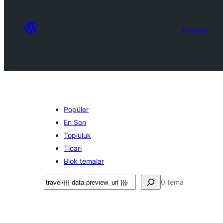
Temalar
Popüler
En Son
Topluluk
Ticari
Blok temalar
Ara
0 tema