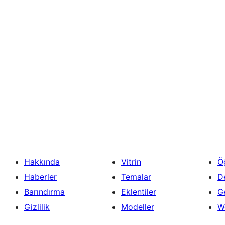
Hakkında
Vitrin
Ö
Haberler
Temalar
D
Barındırma
Eklentiler
Ge
Gizlilik
Modeller
W