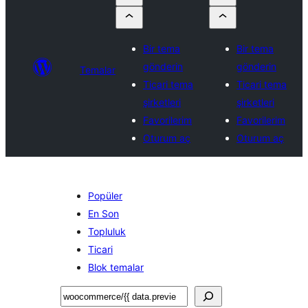
Bir tema
Bir tema
gönderin
gönderin
Temalar
Ticari tema
Ticari tema
şirketleri
şirketleri
Favorilerim
Favorilerim
Oturum aç
Oturum aç
Popüler
En Son
Topluluk
Ticari
Blok temalar
Ara