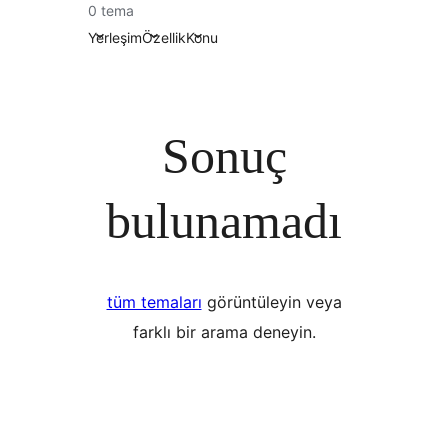
0 tema
Yerleşim
Özellik
Konu
Sonuç
bulunamadı
tüm temaları
görüntüleyin veya
farklı bir arama deneyin.