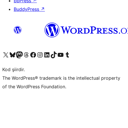
bbPress
↗
BuddyPress
↗
X (eski Twitter) hesabımıza bakın
Bluesky hesabımızı ziyaret edin
Mastodon hesabımızı ziyaret edin
Threads hesabımızı ziyaret edin
Facebook sayfamızı ziyaret edin
Instagram hesabımızı ziyaret edin
LinkedIn hesabımızı ziyaret edin
TikTok hesabımızı ziyaret edin
YouTube kanalımızı ziyaret edin
Tumblr hesabımızı ziyaret edin
Kod şiirdir.
The WordPress® trademark is the intellectual property
of the WordPress Foundation.