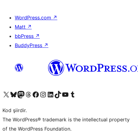
WordPress.com
↗
Matt
↗
bbPress
↗
BuddyPress
↗
X (eski Twitter) hesabımıza bakın
Bluesky hesabımızı ziyaret edin
Mastodon hesabımızı ziyaret edin
Threads hesabımızı ziyaret edin
Facebook sayfamızı ziyaret edin
Instagram hesabımızı ziyaret edin
LinkedIn hesabımızı ziyaret edin
TikTok hesabımızı ziyaret edin
YouTube kanalımızı ziyaret edin
Tumblr hesabımızı ziyaret edin
Kod şiirdir.
The WordPress® trademark is the intellectual property
of the WordPress Foundation.