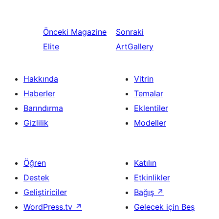
Önceki
Magazine
Sonraki
Elite
ArtGallery
Hakkında
Vitrin
Haberler
Temalar
Barındırma
Eklentiler
Gizlilik
Modeller
Öğren
Katılın
Destek
Etkinlikler
Geliştiriciler
Bağış
↗
WordPress.tv
↗
Gelecek için Beş