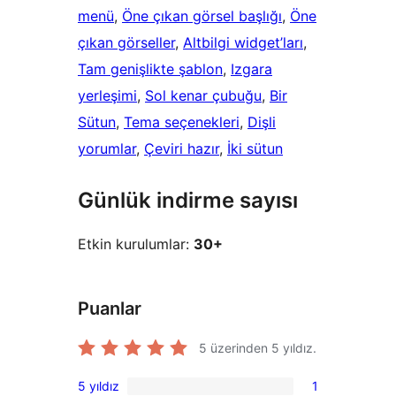
menü
, 
Öne çıkan görsel başlığı
, 
Öne
çıkan görseller
, 
Altbilgi widget’ları
, 
Tam genişlikte şablon
, 
Izgara
yerleşimi
, 
Sol kenar çubuğu
, 
Bir
Sütun
, 
Tema seçenekleri
, 
Dişli
yorumlar
, 
Çeviri hazır
, 
İki sütun
Günlük indirme sayısı
Etkin kurulumlar:
30+
Puanlar
5 üzerinden
5
yıldız.
5 yıldız
1
1