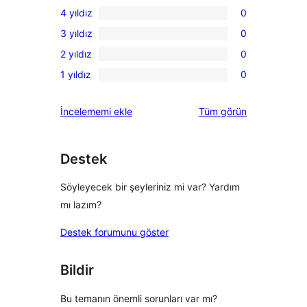
4 yıldız
0
5
0
3 yıldız
0
yıldızlı
4
0
inceleme
2 yıldız
0
yıldızlı
3
0
inceleme
1 yıldız
0
yıldızlı
2
0
inceleme
yıldızlı
1
değerlendirmeleri
İncelememi ekle
Tüm
görün
inceleme
yıldızlı
inceleme
Destek
Söyleyecek bir şeyleriniz mi var? Yardım
mı lazım?
Destek forumunu göster
Bildir
Bu temanın önemli sorunları var mı?