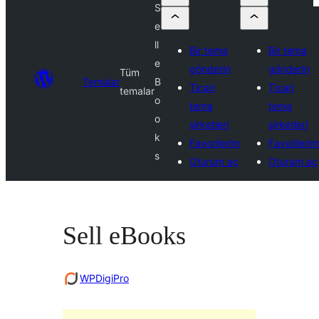
S
e
ll
Bir tema
Bir tema
e
gönderin
gönderin
Tüm
Temalar
B
Ticari
Ticari
temalar
o
tema
tema
o
şirketleri
şirketleri
k
Favorilerim
Favorilerim
s
Oturum aç
Oturum aç
Sell eBooks
WPDigiPro