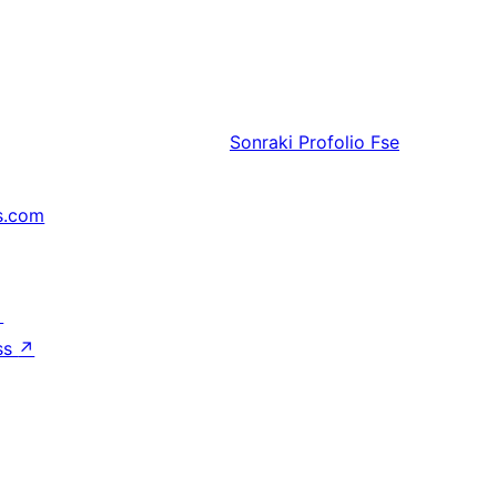
Sonraki
Profolio Fse
s.com
↗
ss
↗