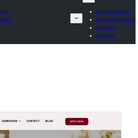
erin
Bir tema gönderin
ketleri
Ticari tema şirketleri
Favorilerim
Oturum aç
Önizleme
İndir
Sürüm
1.0.1
Son güncellenme
08.04.2026