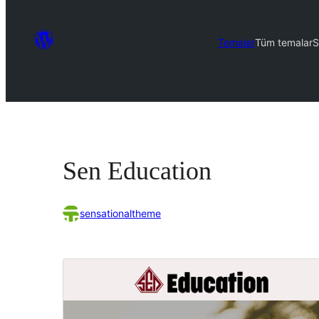
Temalar
Tüm temalar
S
Sen Education
sensationaltheme