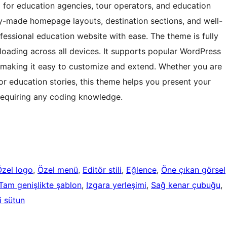
 for education agencies, tour operators, and education
ady-made homepage layouts, destination sections, and well-
fessional education website with ease. The theme is fully
 loading across all devices. It supports popular WordPress
 making it easy to customize and extend. Whether you are
r education stories, this theme helps you present your
requiring any coding knowledge.
Özel logo
, 
Özel menü
, 
Editör stili
, 
Eğlence
, 
Öne çıkan görsel
Tam genişlikte şablon
, 
Izgara yerleşimi
, 
Sağ kenar çubuğu
, 
i sütun