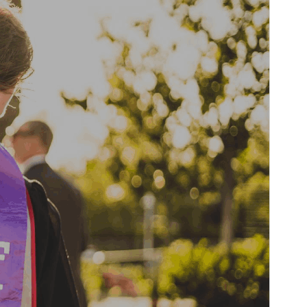
Aktif kurulumlar
20+
PHP sürümü
5.6
Tema ana sayfası