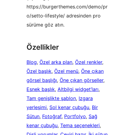
https://burgerthemes.com/demo/pr
o/setto-lifestyle/ adresinden pro
sürüme göz atın.
Özellikler
Blog
, 
Özel arka plan
, 
Özel renkler
, 
Özel başlık
, 
Özel menü
, 
Öne çıkan
görsel başlığı
, 
Öne çıkan görseller
, 
Esnek başlık
, 
Altbilgi widget’ları
, 
Tam genişlikte şablon
, 
Izgara
yerleşimi
, 
Sol kenar çubuğu
, 
Bir
Sütun
, 
Fotoğraf
, 
Portfolyo
, 
Sağ
kenar çubuğu
, 
Tema seçenekleri
, 
Dişli yorumlar
, 
Çeviri hazır
, 
İki sütun