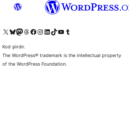
X (eski Twitter) hesabımıza bakın
Bluesky hesabımızı ziyaret edin
Mastodon hesabımızı ziyaret edin
Threads hesabımızı ziyaret edin
Facebook sayfamızı ziyaret edin
Instagram hesabımızı ziyaret edin
LinkedIn hesabımızı ziyaret edin
TikTok hesabımızı ziyaret edin
YouTube kanalımızı ziyaret edin
Tumblr hesabımızı ziyaret edin
Kod şiirdir.
The WordPress® trademark is the intellectual property
of the WordPress Foundation.