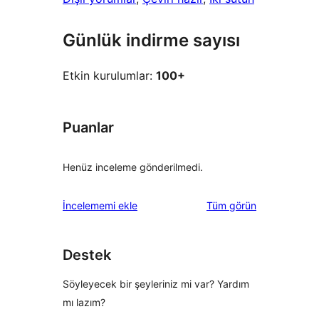
Günlük indirme sayısı
Etkin kurulumlar:
100+
Puanlar
Henüz inceleme gönderilmedi.
değerlendirmeleri
İncelememi ekle
Tüm
görün
Destek
Söyleyecek bir şeyleriniz mi var? Yardım
mı lazım?