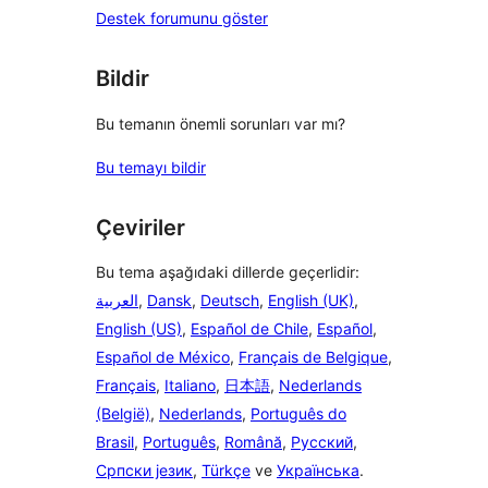
Destek forumunu göster
Bildir
Bu temanın önemli sorunları var mı?
Bu temayı bildir
Çeviriler
Bu tema aşağıdaki dillerde geçerlidir:
العربية
,
Dansk
,
Deutsch
,
English (UK)
,
English (US)
,
Español de Chile
,
Español
,
Español de México
,
Français de Belgique
,
Français
,
Italiano
,
日本語
,
Nederlands
(België)
,
Nederlands
,
Português do
Brasil
,
Português
,
Română
,
Русский
,
Српски језик
,
Türkçe
ve
Українська
.