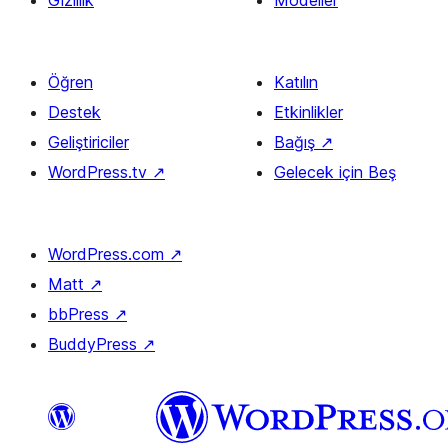
Gizlilik
Modeller
Öğren
Katılın
Destek
Etkinlikler
Geliştiriciler
Bağış
↗
WordPress.tv
↗
Gelecek için Beş
WordPress.com
↗
Matt
↗
bbPress
↗
BuddyPress
↗