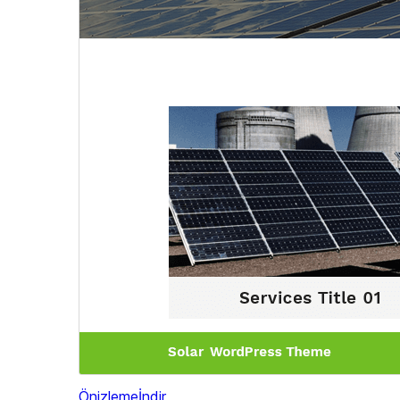
Önizleme
İndir