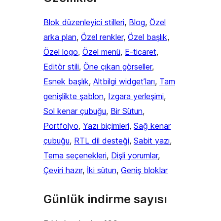
Blok düzenleyici stilleri
, 
Blog
, 
Özel
arka plan
, 
Özel renkler
, 
Özel başlık
, 
Özel logo
, 
Özel menü
, 
E-ticaret
, 
Editör stili
, 
Öne çıkan görseller
, 
Esnek başlık
, 
Altbilgi widget’ları
, 
Tam
genişlikte şablon
, 
Izgara yerleşimi
, 
Sol kenar çubuğu
, 
Bir Sütun
, 
Portfolyo
, 
Yazı biçimleri
, 
Sağ kenar
çubuğu
, 
RTL dil desteği
, 
Sabit yazı
, 
Tema seçenekleri
, 
Dişli yorumlar
, 
Çeviri hazır
, 
İki sütun
, 
Geniş bloklar
Günlük indirme sayısı