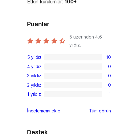
Etkin kurulumlar:
100+
Puanlar
5 üzerinden
4.6
yıldız.
5 yıldız
10
10
4 yıldız
0
5
0
3 yıldız
0
yıldızlı
4
0
inceleme
2 yıldız
0
yıldızlı
3
0
inceleme
1 yıldız
1
yıldızlı
2
1
inceleme
yıldızlı
1
değerlendirmeleri
İncelememi ekle
Tüm
görün
inceleme
yıldızlı
inceleme
Destek