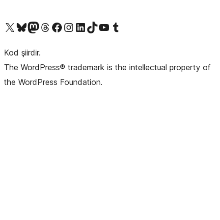
X (eski Twitter) hesabımıza bakın
Bluesky hesabımızı ziyaret edin
Mastodon hesabımızı ziyaret edin
Threads hesabımızı ziyaret edin
Facebook sayfamızı ziyaret edin
Instagram hesabımızı ziyaret edin
LinkedIn hesabımızı ziyaret edin
TikTok hesabımızı ziyaret edin
YouTube kanalımızı ziyaret edin
Tumblr hesabımızı ziyaret edin
Kod şiirdir.
The WordPress® trademark is the intellectual property of
the WordPress Foundation.