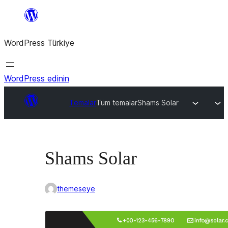
İçeriğe
geç
WordPress Türkiye
WordPress edinin
Temalar
Tüm temalar
Shams Solar
Shams Solar
themeseye