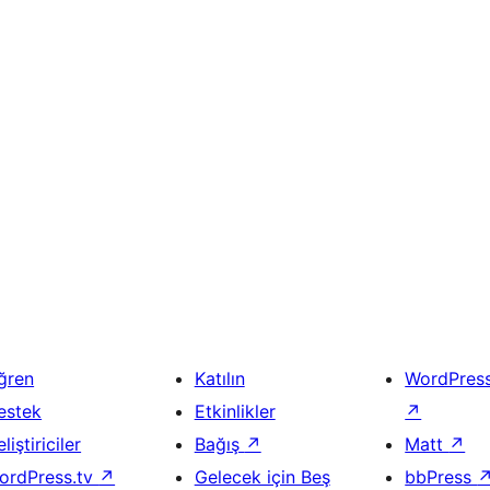
ğren
Katılın
WordPres
estek
Etkinlikler
↗
liştiriciler
Bağış
↗
Matt
↗
ordPress.tv
↗
Gelecek için Beş
bbPress