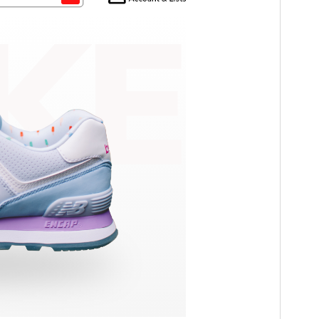
Önizleme
İndir
Sürüm
0.6.0
Son güncellenme
15.07.2026
Aktif kurulumlar
100+
WordPress sürümü
5.0
PHP sürümü
5.6
Tema ana sayfası