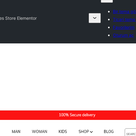
Bir tema gö
es Store Elementor
Ticari tema 
Favorilerim
Oturum aç