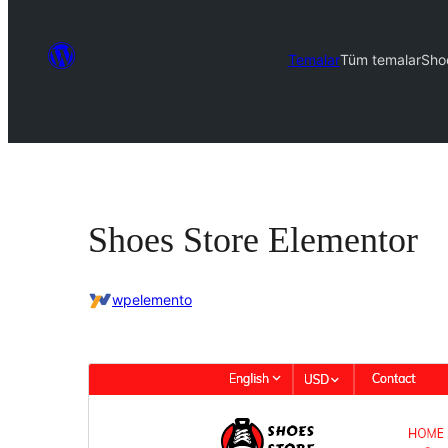
Temalar
Tüm temalar
Sho
Shoes Store Elementor
wpelemento