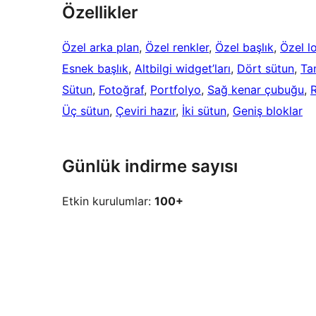
Özellikler
Özel arka plan
, 
Özel renkler
, 
Özel başlık
, 
Özel l
Esnek başlık
, 
Altbilgi widget’ları
, 
Dört sütun
, 
Ta
Sütun
, 
Fotoğraf
, 
Portfolyo
, 
Sağ kenar çubuğu
, 
R
Üç sütun
, 
Çeviri hazır
, 
İki sütun
, 
Geniş bloklar
Günlük indirme sayısı
Etkin kurulumlar:
100+