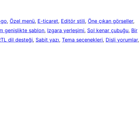
ogo
, 
Özel menü
, 
E-ticaret
, 
Editör stili
, 
Öne çıkan görseller
, 
m genişlikte şablon
, 
Izgara yerleşimi
, 
Sol kenar çubuğu
, 
Bir
TL dil desteği
, 
Sabit yazı
, 
Tema seçenekleri
, 
Dişli yorumlar
,