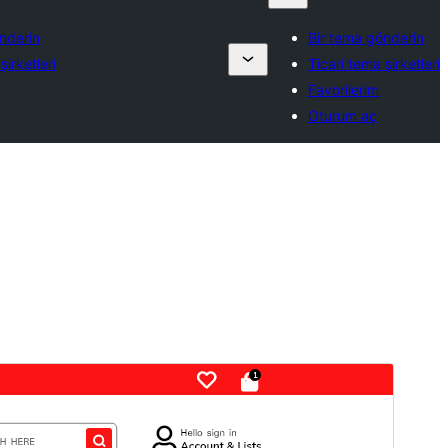
nderin
Bir tema gönderin
şirketleri
Ticari tema şirketleri
Favorilerim
Oturum aç
Ticari tema
Bu tema ücretsizdir ancak ek ücretli ticari
yükseltmeler veya destek sunar.