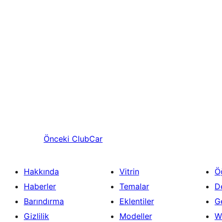
Önceki
ClubCar
Hakkında
Vitrin
Ö
Haberler
Temalar
D
Barındırma
Eklentiler
Ge
Gizlilik
Modeller
W