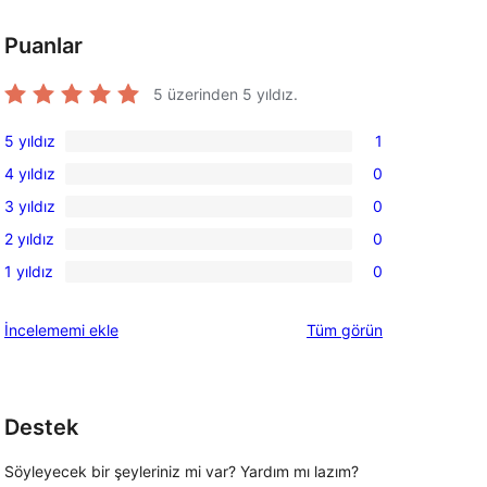
Puanlar
5 üzerinden
5
yıldız.
5 yıldız
1
1
4 yıldız
0
5
0
3 yıldız
0
yıldızlı
4
0
inceleme
2 yıldız
0
yıldızlı
3
0
inceleme
1 yıldız
0
yıldızlı
2
0
inceleme
yıldızlı
1
değerlendirmeleri
İncelememi ekle
Tüm
görün
inceleme
yıldızlı
inceleme
Destek
Söyleyecek bir şeyleriniz mi var? Yardım mı lazım?