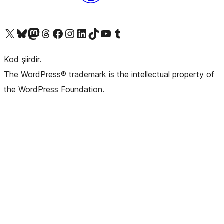
X (eski Twitter) hesabımıza bakın
Bluesky hesabımızı ziyaret edin
Mastodon hesabımızı ziyaret edin
Threads hesabımızı ziyaret edin
Facebook sayfamızı ziyaret edin
Instagram hesabımızı ziyaret edin
LinkedIn hesabımızı ziyaret edin
TikTok hesabımızı ziyaret edin
YouTube kanalımızı ziyaret edin
Tumblr hesabımızı ziyaret edin
Kod şiirdir.
The WordPress® trademark is the intellectual property of
the WordPress Foundation.