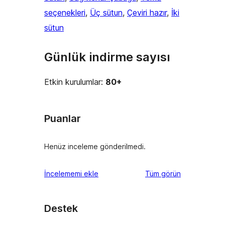
seçenekleri
, 
Üç sütun
, 
Çeviri hazır
, 
İki
sütun
Günlük indirme sayısı
Etkin kurulumlar:
80+
Puanlar
Henüz inceleme gönderilmedi.
değerlendirmeleri
İncelememi ekle
Tüm
görün
Destek