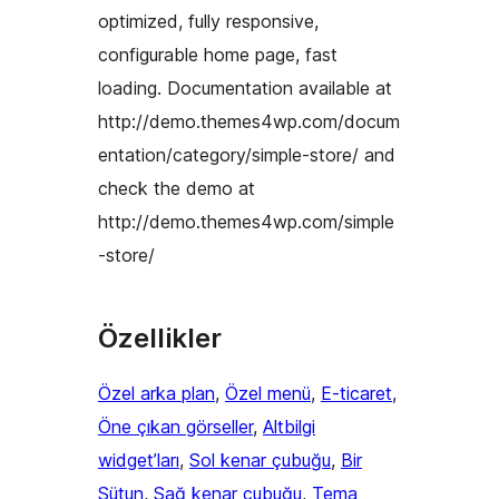
optimized, fully responsive,
configurable home page, fast
loading. Documentation available at
http://demo.themes4wp.com/docum
entation/category/simple-store/ and
check the demo at
http://demo.themes4wp.com/simple
-store/
Özellikler
Özel arka plan
, 
Özel menü
, 
E-ticaret
, 
Öne çıkan görseller
, 
Altbilgi
widget’ları
, 
Sol kenar çubuğu
, 
Bir
Sütun
, 
Sağ kenar çubuğu
, 
Tema