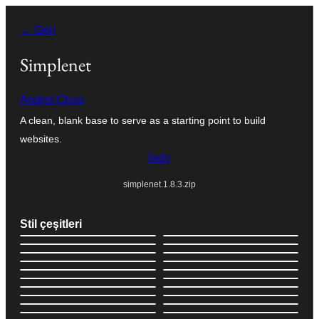
İçeriğe
← Geri
geç
Simplenet
Andrei Chira
A clean, blank base to serve as a starting point to build
websites.
İndir
simplenet.1.8.3.zip
Stil çeşitleri