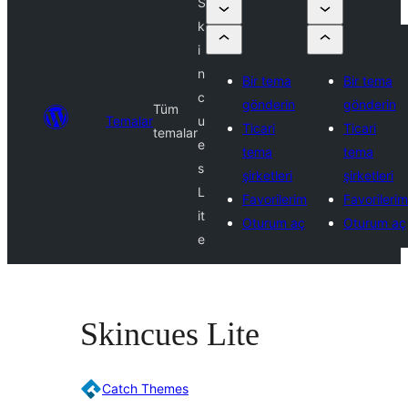
S
k
i
n
Bir tema
Bir tema
c
gönderin
gönderin
Tüm
Temalar
u
Ticari
Ticari
temalar
e
tema
tema
s
şirketleri
şirketleri
L
Favorilerim
Favorilerim
it
Oturum aç
Oturum aç
e
Skincues Lite
Catch Themes