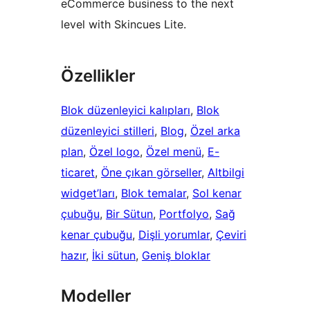
eCommerce business to the next
level with Skincues Lite.
Özellikler
Blok düzenleyici kalıpları
, 
Blok
düzenleyici stilleri
, 
Blog
, 
Özel arka
plan
, 
Özel logo
, 
Özel menü
, 
E-
ticaret
, 
Öne çıkan görseller
, 
Altbilgi
widget’ları
, 
Blok temalar
, 
Sol kenar
çubuğu
, 
Bir Sütun
, 
Portfolyo
, 
Sağ
kenar çubuğu
, 
Dişli yorumlar
, 
Çeviri
hazır
, 
İki sütun
, 
Geniş bloklar
Modeller