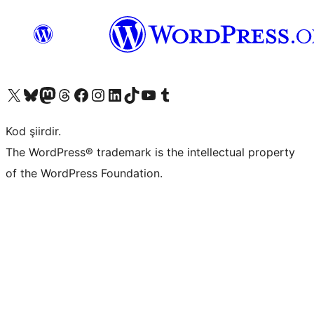
X (eski Twitter) hesabımıza bakın
Bluesky hesabımızı ziyaret edin
Mastodon hesabımızı ziyaret edin
Threads hesabımızı ziyaret edin
Facebook sayfamızı ziyaret edin
Instagram hesabımızı ziyaret edin
LinkedIn hesabımızı ziyaret edin
TikTok hesabımızı ziyaret edin
YouTube kanalımızı ziyaret edin
Tumblr hesabımızı ziyaret edin
Kod şiirdir.
The WordPress® trademark is the intellectual property
of the WordPress Foundation.