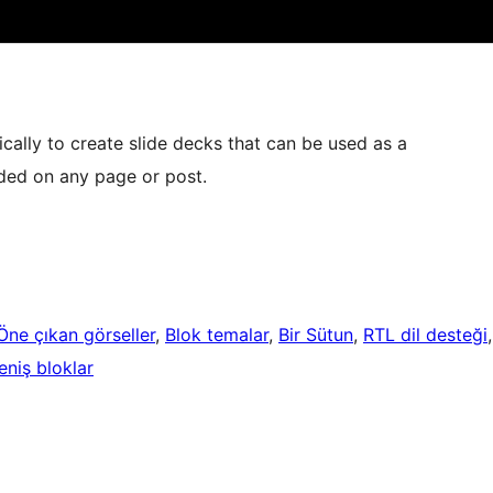
ically to create slide decks that can be used as a
uded on any page or post.
Öne çıkan görseller
, 
Blok temalar
, 
Bir Sütun
, 
RTL dil desteği
eniş bloklar