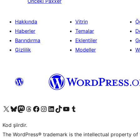
Önceki
Paxxer
Hakkında
Vitrin
Ö
Haberler
Temalar
D
Barındırma
Eklentiler
Ge
Gizlilik
Modeller
W
X (eski Twitter) hesabımıza bakın
Bluesky hesabımızı ziyaret edin
Mastodon hesabımızı ziyaret edin
Threads hesabımızı ziyaret edin
Facebook sayfamızı ziyaret edin
Instagram hesabımızı ziyaret edin
LinkedIn hesabımızı ziyaret edin
TikTok hesabımızı ziyaret edin
YouTube kanalımızı ziyaret edin
Tumblr hesabımızı ziyaret edin
Kod şiirdir.
The WordPress® trademark is the intellectual property of