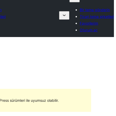
n
Bir tema gönderin
leri
Ticari tema şirketleri
Favorilerim
Oturum aç
ress sürümleri ile uyumsuz olabilir.