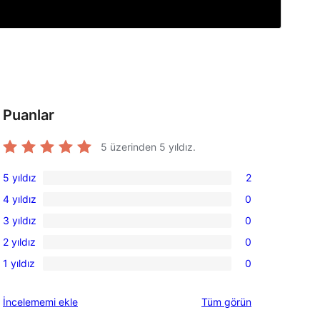
Puanlar
5 üzerinden
5
yıldız.
5 yıldız
2
2
4 yıldız
0
5
0
, 
3 yıldız
0
yıldızlı
4
0
inceleme
2 yıldız
0
yıldızlı
3
0
inceleme
1 yıldız
0
yıldızlı
2
0
inceleme
yıldızlı
1
değerlendirmeleri
İncelememi ekle
Tüm
görün
inceleme
yıldızlı