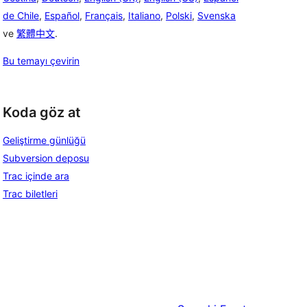
de Chile
,
Español
,
Français
,
Italiano
,
Polski
,
Svenska
ve
繁體中文
.
Bu temayı çevirin
Koda göz at
Geliştirme günlüğü
Subversion deposu
Trac içinde ara
Trac biletleri