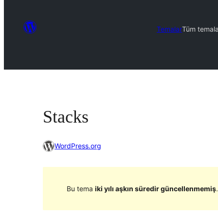
Temalar
Tüm temala
Stacks
WordPress.org
Bu tema
iki yılı aşkın süredir güncellenmemiş