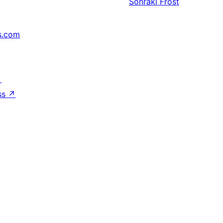
Sonraki
Frost
s.com
↗
ss
↗