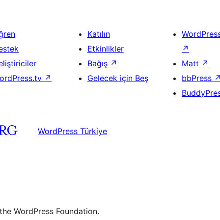
ğren
Katılın
WordPres
estek
Etkinlikler
↗
liştiriciler
Bağış
↗
Matt
↗
ordPress.tv
↗
Gelecek için Beş
bbPress
BuddyPre
WordPress Türkiye
 the WordPress Foundation.