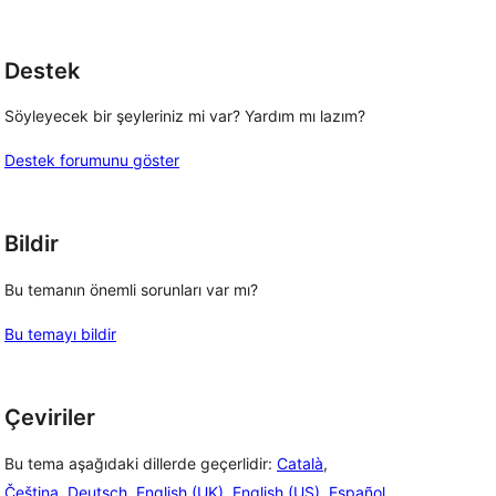
inceleme
Destek
Söyleyecek bir şeyleriniz mi var? Yardım mı lazım?
Destek forumunu göster
Bildir
Bu temanın önemli sorunları var mı?
Bu temayı bildir
Çeviriler
Bu tema aşağıdaki dillerde geçerlidir:
Català
,
Čeština
,
Deutsch
,
English (UK)
,
English (US)
,
Español