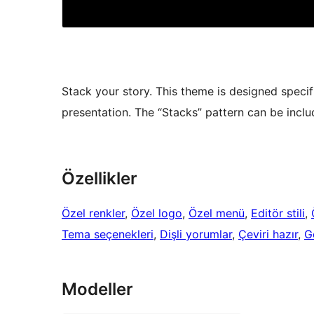
Stack your story. This theme is designed specif
presentation. The “Stacks” pattern can be incl
Özellikler
Özel renkler
, 
Özel logo
, 
Özel menü
, 
Editör stili
, 
Tema seçenekleri
, 
Dişli yorumlar
, 
Çeviri hazır
, 
G
Modeller