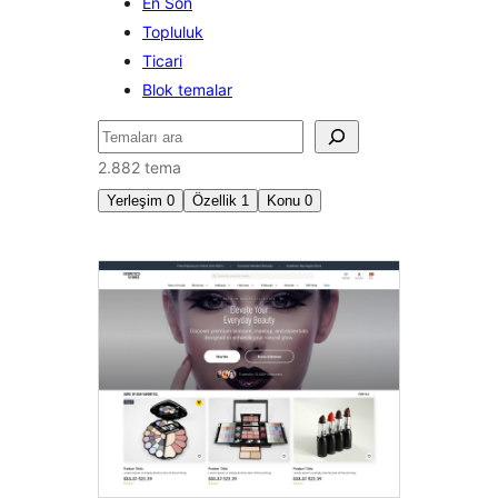
En Son
Topluluk
Ticari
Blok temalar
Ara
2.882 tema
Yerleşim
0
Özellik
1
Konu
0
Blok
düzenleyici
stilleri