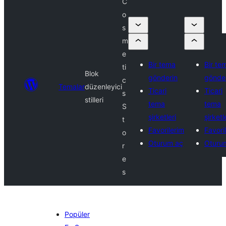
C
o
s
m
e
Bir tema
Bir te
ti
Blok
gönderin
gönde
c
Temalar
düzenleyici
Ticari
Ticari
s
stilleri
tema
tema
S
şirketleri
şirketl
t
Favorilerim
Favori
o
Oturum aç
Oturu
r
e
s
Popüler