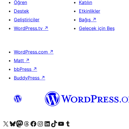
Öğren
Katılın
Destek
Etkinlikler
Geliştiriciler
Bağış
↗
WordPress.tv
↗
Gelecek için Beş
WordPress.com
↗
Matt
↗
bbPress
↗
BuddyPress
↗
X (eski Twitter) hesabımıza bakın
Bluesky hesabımızı ziyaret edin
Mastodon hesabımızı ziyaret edin
Threads hesabımızı ziyaret edin
Facebook sayfamızı ziyaret edin
Instagram hesabımızı ziyaret edin
LinkedIn hesabımızı ziyaret edin
TikTok hesabımızı ziyaret edin
YouTube kanalımızı ziyaret edin
Tumblr hesabımızı ziyaret edin