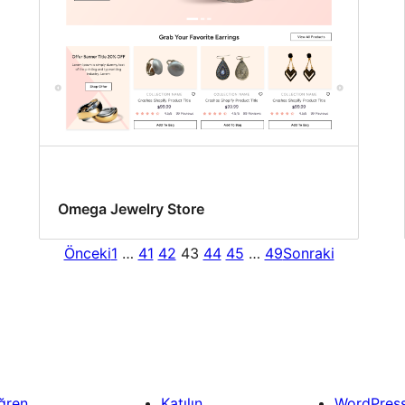
Omega Jewelry Store
Önceki
1
…
41
42
43
44
45
…
49
Sonraki
ğren
Katılın
WordPres