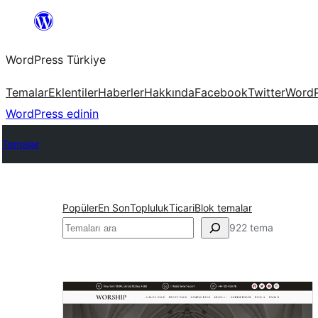
İçeriğe
geç
WordPress Türkiye
Temalar
Eklentiler
Haberler
Hakkında
Facebook
Twitter
WordP
WordPress edinin
Temalar
Popüler
En Son
Topluluk
Ticari
Blok temalar
Ara
922 tema
Eğitim