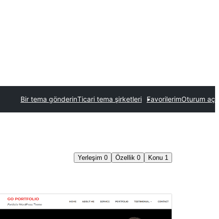
Bir tema gönderin
Ticari tema şirketleri
Favorilerim
Oturum aç
Yerleşim
0
Özellik
0
Konu
1