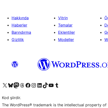
Hakkında
Vitrin
Ö
Haberler
Temalar
D
Barındırma
Eklentiler
Ge
Gizlilik
Modeller
W
X (eski Twitter) hesabımıza bakın
Bluesky hesabımızı ziyaret edin
Mastodon hesabımızı ziyaret edin
Threads hesabımızı ziyaret edin
Facebook sayfamızı ziyaret edin
Instagram hesabımızı ziyaret edin
LinkedIn hesabımızı ziyaret edin
TikTok hesabımızı ziyaret edin
YouTube kanalımızı ziyaret edin
Tumblr hesabımızı ziyaret edin
Kod şiirdir.
The WordPress® trademark is the intellectual property of