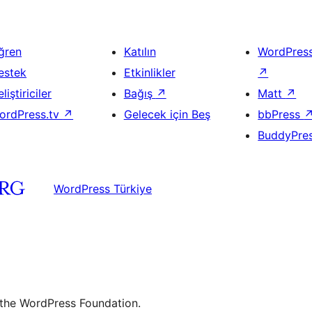
ğren
Katılın
WordPres
estek
Etkinlikler
↗
liştiriciler
Bağış
↗
Matt
↗
ordPress.tv
↗
Gelecek için Beş
bbPress
BuddyPre
WordPress Türkiye
 the WordPress Foundation.