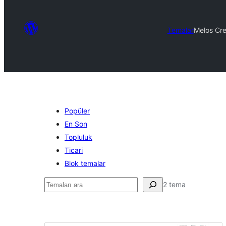
Temalar
Melos Cre
Popüler
En Son
Topluluk
Ticari
Blok temalar
Ara
2 tema