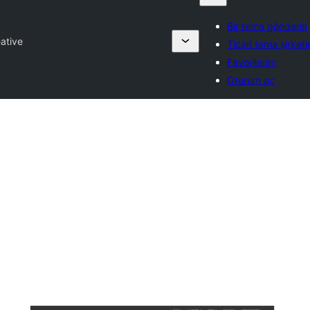
Bir tema gönderin
ative
Ticari tema şirketl
Favorilerim
Oturum aç