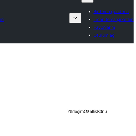
Bir tema gönderin
eri
Ticari tema şirketleri
Favorilerim
Oturum aç
Yerleşim
Özellik
Konu