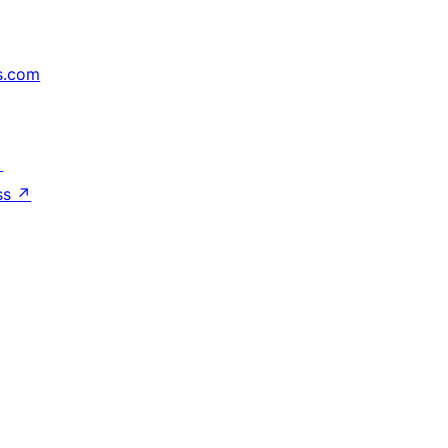
s.com
↗
ss
↗