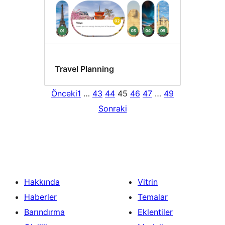
Travel Planning
Önceki
1
…
43
44
45
46
47
…
49
Sonraki
Hakkında
Vitrin
Haberler
Temalar
Barındırma
Eklentiler