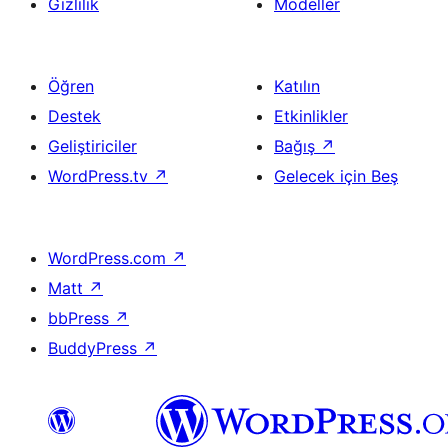
Gizlilik
Modeller
Öğren
Katılın
Destek
Etkinlikler
Geliştiriciler
Bağış
↗
WordPress.tv
↗
Gelecek için Beş
WordPress.com
↗
Matt
↗
bbPress
↗
BuddyPress
↗