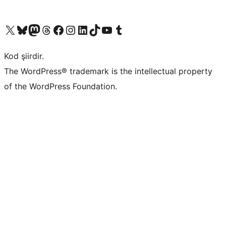
X (eski Twitter) hesabımıza bakın
Bluesky hesabımızı ziyaret edin
Mastodon hesabımızı ziyaret edin
Threads hesabımızı ziyaret edin
Facebook sayfamızı ziyaret edin
Instagram hesabımızı ziyaret edin
LinkedIn hesabımızı ziyaret edin
TikTok hesabımızı ziyaret edin
YouTube kanalımızı ziyaret edin
Tumblr hesabımızı ziyaret edin
Kod şiirdir.
The WordPress® trademark is the intellectual property
of the WordPress Foundation.