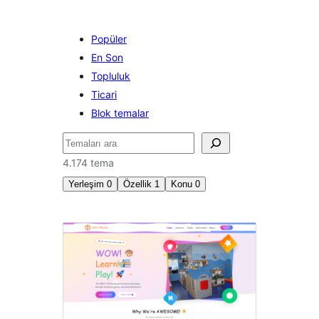
Popüler
En Son
Topluluk
Ticari
Blok temalar
Ara
4.174 tema
Yerleşim
0
Özellik
1
Konu
0
RTL
dil
desteği