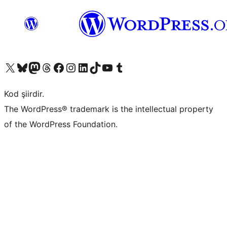
X (eski Twitter) hesabımıza bakın
Bluesky hesabımızı ziyaret edin
Mastodon hesabımızı ziyaret edin
Threads hesabımızı ziyaret edin
Facebook sayfamızı ziyaret edin
Instagram hesabımızı ziyaret edin
LinkedIn hesabımızı ziyaret edin
TikTok hesabımızı ziyaret edin
YouTube kanalımızı ziyaret edin
Tumblr hesabımızı ziyaret edin
Kod şiirdir.
The WordPress® trademark is the intellectual property
of the WordPress Foundation.