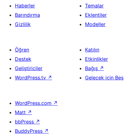
Haberler
Temalar
Barındırma
Eklentiler
Gizlilik
Modeller
Öğren
Katılın
Destek
Etkinlikler
Geliştiriciler
Bağış
↗
WordPress.tv
↗
Gelecek için Beş
WordPress.com
↗
Matt
↗
bbPress
↗
BuddyPress
↗