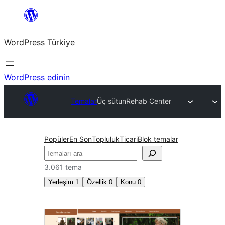
İçeriğe
geç
WordPress Türkiye
WordPress edinin
Temalar
Üç sütun
Rehab Center
Popüler
En Son
Topluluk
Ticari
Blok temalar
Ara
3.061 tema
Yerleşim
1
Özellik
0
Konu
0
Üç