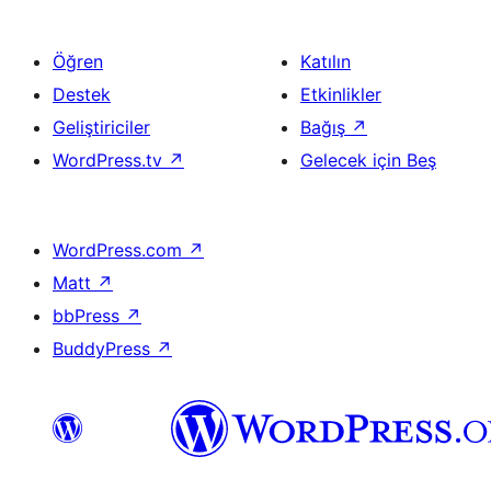
Öğren
Katılın
Destek
Etkinlikler
Geliştiriciler
Bağış
↗
WordPress.tv
↗
Gelecek için Beş
WordPress.com
↗
Matt
↗
bbPress
↗
BuddyPress
↗