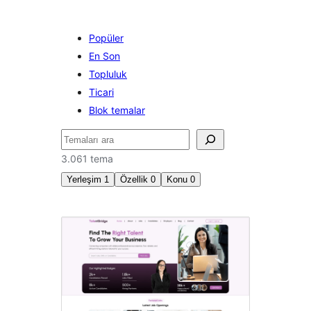
Popüler
En Son
Topluluk
Ticari
Blok temalar
Ara
3.061 tema
Yerleşim
1
Özellik
0
Konu
0
Üç
sütun