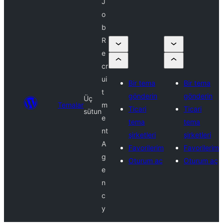
J
o
b
R
e
cr
ui
Bir tema
Bir tema
t
gönderin
gönderin
Üç
Temalar
m
Ticari
Ticari
sütun
e
tema
tema
nt
şirketleri
şirketleri
A
Favorilerim
Favorilerim
g
Oturum aç
Oturum aç
e
n
c
y