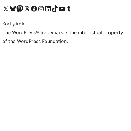
X (eski Twitter) hesabımıza bakın
Bluesky hesabımızı ziyaret edin
Mastodon hesabımızı ziyaret edin
Threads hesabımızı ziyaret edin
Facebook sayfamızı ziyaret edin
Instagram hesabımızı ziyaret edin
LinkedIn hesabımızı ziyaret edin
TikTok hesabımızı ziyaret edin
YouTube kanalımızı ziyaret edin
Tumblr hesabımızı ziyaret edin
Kod şiirdir.
The WordPress® trademark is the intellectual property
of the WordPress Foundation.