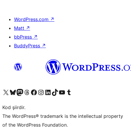
WordPress.com
↗
Matt
↗
bbPress
↗
BuddyPress
↗
X (eski Twitter) hesabımıza bakın
Bluesky hesabımızı ziyaret edin
Mastodon hesabımızı ziyaret edin
Threads hesabımızı ziyaret edin
Facebook sayfamızı ziyaret edin
Instagram hesabımızı ziyaret edin
LinkedIn hesabımızı ziyaret edin
TikTok hesabımızı ziyaret edin
YouTube kanalımızı ziyaret edin
Tumblr hesabımızı ziyaret edin
Kod şiirdir.
The WordPress® trademark is the intellectual property
of the WordPress Foundation.