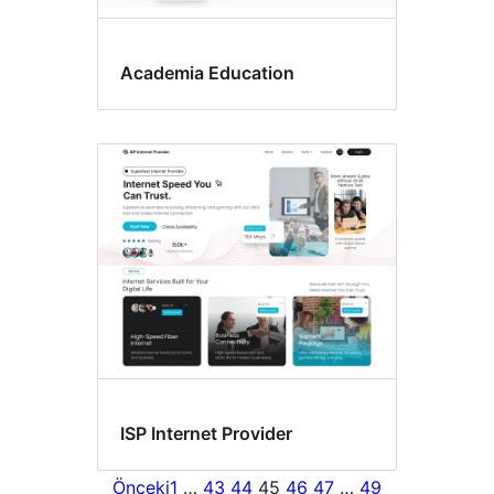
Academia Education
ISP Internet Provider
Önceki
1
…
43
44
45
46
47
…
49