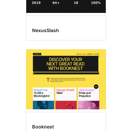
NexusSlash
Booknest