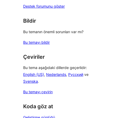
Destek forumunu göster
Bildir
Bu temanın önemli sorunları var mı?
Bu temayı bildir
Çeviriler
Bu tema aşağıdaki dillerde geçerlidir:
English (US)
,
Nederlands
,
Русский
ve
Svenska
.
Bu temayı çevirin
Koda göz at
Geliştirme günlüğü