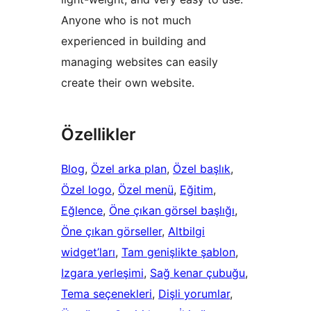
Anyone who is not much
experienced in building and
managing websites can easily
create their own website.
Özellikler
Blog
, 
Özel arka plan
, 
Özel başlık
, 
Özel logo
, 
Özel menü
, 
Eğitim
, 
Eğlence
, 
Öne çıkan görsel başlığı
, 
Öne çıkan görseller
, 
Altbilgi
widget’ları
, 
Tam genişlikte şablon
, 
Izgara yerleşimi
, 
Sağ kenar çubuğu
, 
Tema seçenekleri
, 
Dişli yorumlar
, 