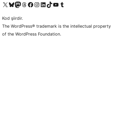
X (eski Twitter) hesabımıza bakın
Bluesky hesabımızı ziyaret edin
Mastodon hesabımızı ziyaret edin
Threads hesabımızı ziyaret edin
Facebook sayfamızı ziyaret edin
Instagram hesabımızı ziyaret edin
LinkedIn hesabımızı ziyaret edin
TikTok hesabımızı ziyaret edin
YouTube kanalımızı ziyaret edin
Tumblr hesabımızı ziyaret edin
Kod şiirdir.
The WordPress® trademark is the intellectual property
of the WordPress Foundation.