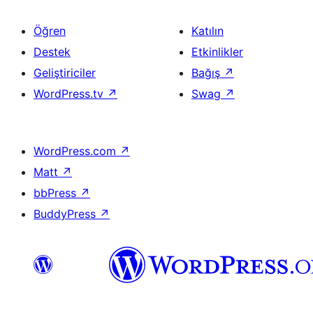
Öğren
Katılın
Destek
Etkinlikler
Geliştiriciler
Bağış
↗
WordPress.tv
↗
Swag
↗
WordPress.com
↗
Matt
↗
bbPress
↗
BuddyPress
↗