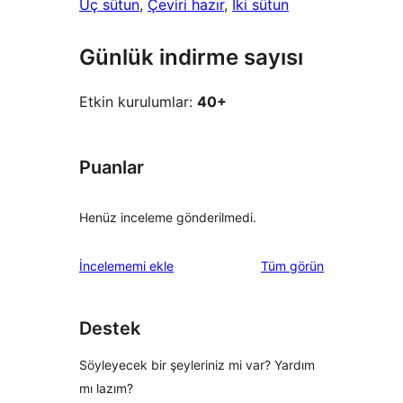
Üç sütun
, 
Çeviri hazır
, 
İki sütun
Günlük indirme sayısı
Etkin kurulumlar:
40+
Puanlar
Henüz inceleme gönderilmedi.
değerlendirmeleri
İncelememi ekle
Tüm
görün
Destek
Söyleyecek bir şeyleriniz mi var? Yardım
mı lazım?