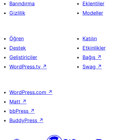
Barındırma
Eklentiler
Gizlilik
Modeller
Öğren
Katılın
Destek
Etkinlikler
Geliştiriciler
Bağış
↗
WordPress.tv
↗
Swag
↗
WordPress.com
↗
Matt
↗
bbPress
↗
BuddyPress
↗