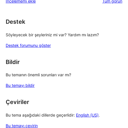
değerlend
İncelememi ekle
Tüm
görün
inceleme
yıldızlı
inceleme
Destek
Söyleyecek bir şeyleriniz mi var? Yardım mı lazım?
Destek forumunu göster
Bildir
Bu temanın önemli sorunları var mı?
Bu temayı bildir
Çeviriler
Bu tema aşağıdaki dillerde geçerlidir:
English (US)
.
Bu temayı çevirin