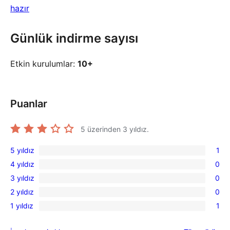
hazır
Günlük indirme sayısı
Etkin kurulumlar:
10+
Puanlar
5 üzerinden
3
yıldız.
5 yıldız
1
1
4 yıldız
0
5
0
3 yıldız
0
yıldızlı
4
0
inceleme
2 yıldız
0
yıldızlı
3
0
inceleme
1 yıldız
1
yıldızlı
2
1
inceleme
yıldızlı
1