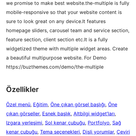
we promise to make best website.the-multiple is fully
mobile-responsive so that your website content is
sure to look great on any device.It features
homepage sliders, carousel team and service section,
feature section, client section etc.It is a fully
widgetized theme with multiple widget areas. Create
a beautiful multipurpose website. For Demo
https://buzthemes.com/demo/the-multiple
Özellikler
Özel menü
, 
Eğitim
, 
Öne çıkan görsel başlığı
, 
Öne
çıkan görseller
, 
Esnek başlık
, 
Altbilgi widget’ları
, 
Izgara yerleşimi
, 
Sol kenar çubuğu
, 
Portfolyo
, 
Sağ
kenar çubuğu
, 
Tema seçenekleri
, 
Dişli yorumlar
, 
Çeviri