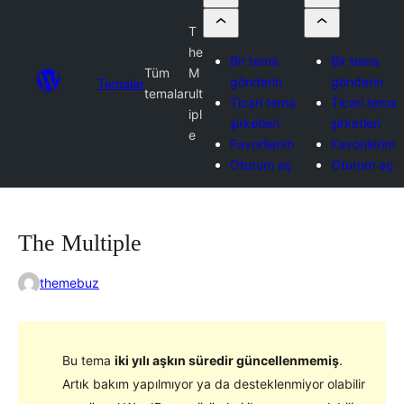
T
he
Bir tema
Bir tema
Tüm
M
gönderin
gönderin
Temalar
temalar
ult
Ticari tema
Ticari tema
ipl
şirketleri
şirketleri
e
Favorilerim
Favorilerim
Oturum aç
Oturum aç
The Multiple
themebuz
Bu tema
iki yılı aşkın süredir güncellenmemiş
.
Artık bakım yapılmıyor ya da desteklenmiyor olabilir