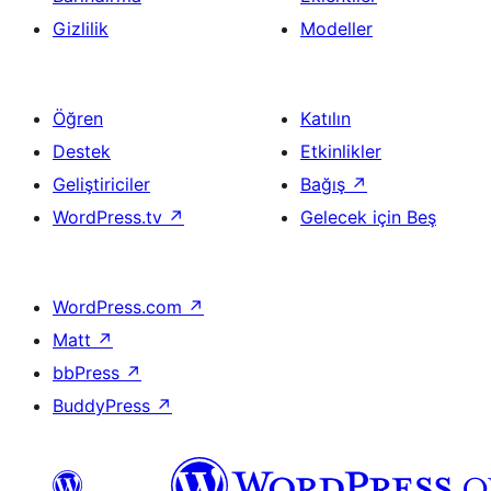
Gizlilik
Modeller
Öğren
Katılın
Destek
Etkinlikler
Geliştiriciler
Bağış
↗
WordPress.tv
↗
Gelecek için Beş
WordPress.com
↗
Matt
↗
bbPress
↗
BuddyPress
↗