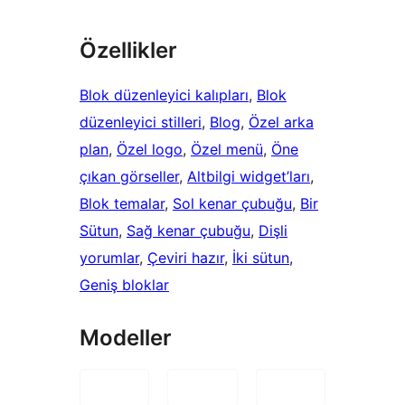
Özellikler
Blok düzenleyici kalıpları
, 
Blok
düzenleyici stilleri
, 
Blog
, 
Özel arka
plan
, 
Özel logo
, 
Özel menü
, 
Öne
çıkan görseller
, 
Altbilgi widget’ları
, 
Blok temalar
, 
Sol kenar çubuğu
, 
Bir
Sütun
, 
Sağ kenar çubuğu
, 
Dişli
yorumlar
, 
Çeviri hazır
, 
İki sütun
, 
Geniş bloklar
Modeller