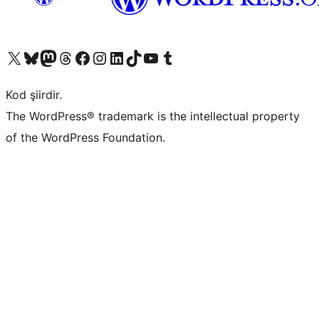
X (eski Twitter) hesabımıza bakın
Bluesky hesabımızı ziyaret edin
Mastodon hesabımızı ziyaret edin
Threads hesabımızı ziyaret edin
Facebook sayfamızı ziyaret edin
Instagram hesabımızı ziyaret edin
LinkedIn hesabımızı ziyaret edin
TikTok hesabımızı ziyaret edin
YouTube kanalımızı ziyaret edin
Tumblr hesabımızı ziyaret edin
Kod şiirdir.
The WordPress® trademark is the intellectual property
of the WordPress Foundation.