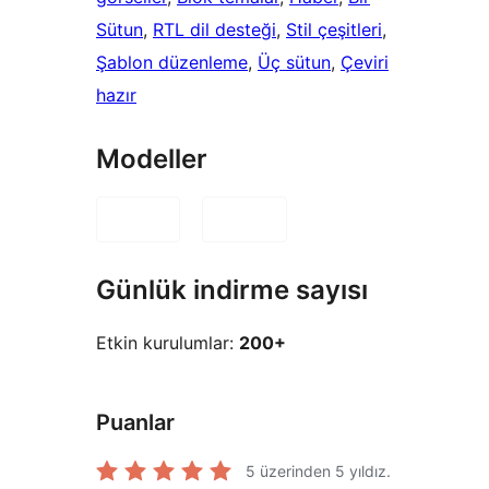
Sütun
, 
RTL dil desteği
, 
Stil çeşitleri
, 
Şablon düzenleme
, 
Üç sütun
, 
Çeviri
hazır
Modeller
Günlük indirme sayısı
Etkin kurulumlar:
200+
Puanlar
5 üzerinden
5
yıldız.