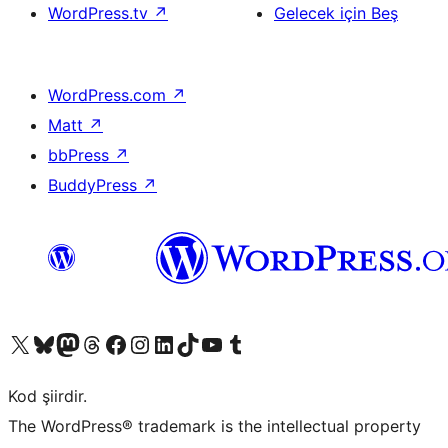
WordPress.tv
↗
Gelecek için Beş
WordPress.com
↗
Matt
↗
bbPress
↗
BuddyPress
↗
X (eski Twitter) hesabımıza bakın
Bluesky hesabımızı ziyaret edin
Mastodon hesabımızı ziyaret edin
Threads hesabımızı ziyaret edin
Facebook sayfamızı ziyaret edin
Instagram hesabımızı ziyaret edin
LinkedIn hesabımızı ziyaret edin
TikTok hesabımızı ziyaret edin
YouTube kanalımızı ziyaret edin
Tumblr hesabımızı ziyaret edin
Kod şiirdir.
The WordPress® trademark is the intellectual property