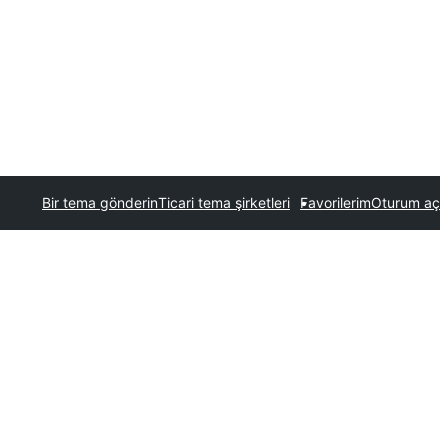
Bir tema gönderin
Ticari tema şirketleri
Favorilerim
Oturum aç