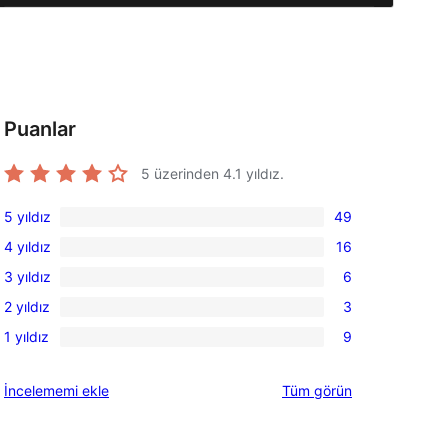
Puanlar
5 üzerinden
4.1
yıldız.
5 yıldız
49
49
4 yıldız
16
5
16
3 yıldız
6
yıldızlı
4
6
inceleme
2 yıldız
3
yıldızlı
3
3
inceleme
1 yıldız
9
yıldızlı
2
9
inceleme
yıldızlı
1
değerlendirmeleri
İncelememi ekle
Tüm
görün
inceleme
yıldızlı
inceleme