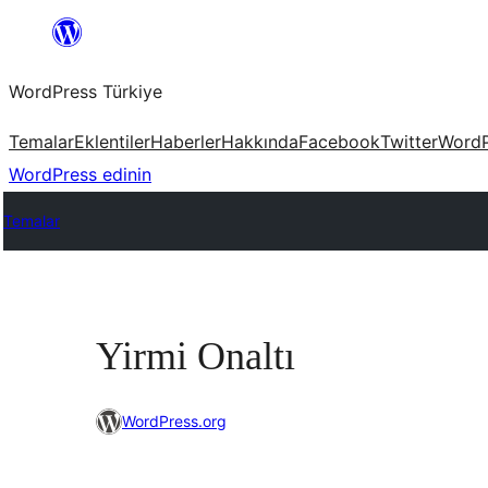
İçeriğe
geç
WordPress Türkiye
Temalar
Eklentiler
Haberler
Hakkında
Facebook
Twitter
WordP
WordPress edinin
Temalar
Yirmi Onaltı
WordPress.org