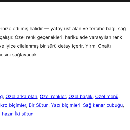
ize edilmiş halidir — yatay üst alan ve tercihe bağlı sağ
çalışır. Özel renk geçenekleri, harikulade varsayılan renk
ve iyice cilalanmış bir sürü detay içerir. Yirmi Onaltı
esini sağlayacak.
og
, 
Özel arka plan
, 
Özel renkler
, 
Özel başlık
, 
Özel menü
, 
kro biçimler
, 
Bir Sütun
, 
Yazı biçimleri
, 
Sağ kenar çubuğu
, 
i hazır
, 
İki sütun