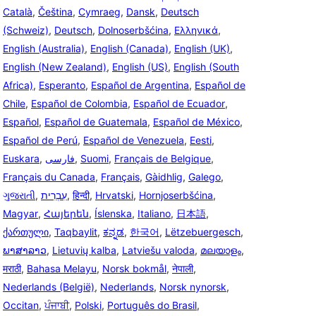
Català
,
Čeština
,
Cymraeg
,
Dansk
,
Deutsch
(Schweiz)
,
Deutsch
,
Dolnoserbšćina
,
Ελληνικά
,
English (Australia)
,
English (Canada)
,
English (UK)
,
English (New Zealand)
,
English (US)
,
English (South
Africa)
,
Esperanto
,
Español de Argentina
,
Español de
Chile
,
Español de Colombia
,
Español de Ecuador
,
Español
,
Español de Guatemala
,
Español de México
,
Español de Perú
,
Español de Venezuela
,
Eesti
,
Euskara
,
فارسی
,
Suomi
,
Français de Belgique
,
Français du Canada
,
Français
,
Gàidhlig
,
Galego
,
ગુજરાતી
,
עִבְרִית
,
हिन्दी
,
Hrvatski
,
Hornjoserbšćina
,
Magyar
,
Հայերեն
,
Íslenska
,
Italiano
,
日本語
,
ქართული
,
Taqbaylit
,
ಕನ್ನಡ
,
한국어
,
Lëtzebuergesch
,
ພາສາລາວ
,
Lietuvių kalba
,
Latviešu valoda
,
മലയാളം
,
मराठी
,
Bahasa Melayu
,
Norsk bokmål
,
नेपाली
,
Nederlands (België)
,
Nederlands
,
Norsk nynorsk
,
Occitan
,
ਪੰਜਾਬੀ
,
Polski
,
Português do Brasil
,