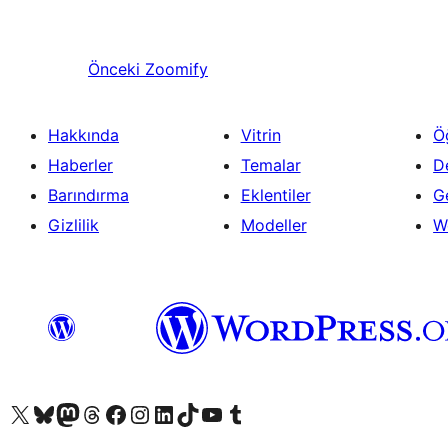
Önceki
Zoomify
Hakkında
Vitrin
Ö
Haberler
Temalar
D
Barındırma
Eklentiler
Ge
Gizlilik
Modeller
W
X (eski Twitter) hesabımıza bakın
Bluesky hesabımızı ziyaret edin
Mastodon hesabımızı ziyaret edin
Threads hesabımızı ziyaret edin
Facebook sayfamızı ziyaret edin
Instagram hesabımızı ziyaret edin
LinkedIn hesabımızı ziyaret edin
TikTok hesabımızı ziyaret edin
YouTube kanalımızı ziyaret edin
Tumblr hesabımızı ziyaret edin