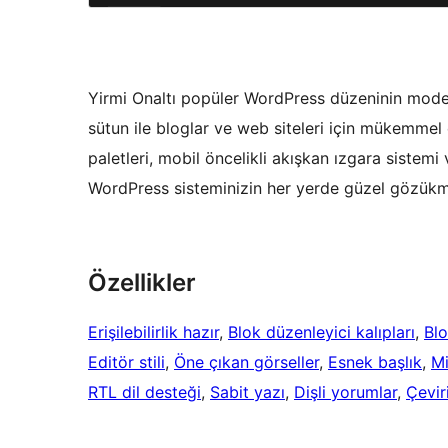
Yirmi Onaltı popüler WordPress düzeninin modern
sütun ile bloglar ve web siteleri için mükemmel 
paletleri, mobil öncelikli akışkan ızgara sistemi 
WordPress sisteminizin her yerde güzel gözükm
Özellikler
Erişilebilirlik hazır
, 
Blok düzenleyici kalıpları
, 
Bl
Editör stili
, 
Öne çıkan görseller
, 
Esnek başlık
, 
Mi
RTL dil desteği
, 
Sabit yazı
, 
Dişli yorumlar
, 
Çevir