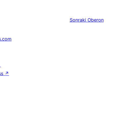
Sonraki
Oberon
s.com
↗
ss
↗