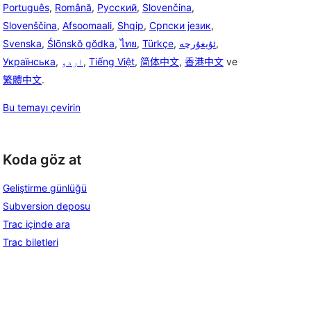
Português
,
Română
,
Русский
,
Slovenčina
,
Slovenščina
,
Afsoomaali
,
Shqip
,
Српски језик
,
Svenska
,
Ślōnskŏ gŏdka
,
ไทย
,
Türkçe
,
ئۇيغۇرچە
,
Українська
,
اردو
,
Tiếng Việt
,
简体中文
,
香港中文
ve
繁體中文
.
Bu temayı çevirin
Koda göz at
Geliştirme günlüğü
Subversion deposu
Trac içinde ara
Trac biletleri