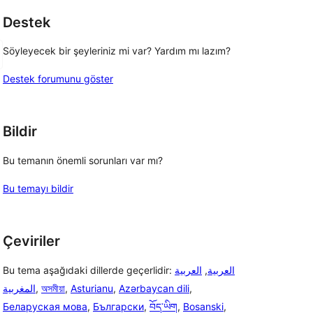
Destek
Söyleyecek bir şeyleriniz mi var? Yardım mı lazım?
Destek forumunu göster
Bildir
Bu temanın önemli sorunları var mı?
Bu temayı bildir
Çeviriler
Bu tema aşağıdaki dillerde geçerlidir:
العربية
,
العربية
المغربية
,
অসমীয়া
,
Asturianu
,
Azərbaycan dili
,
Беларуская мова
,
Български
,
བོད་ཡིག
,
Bosanski
,