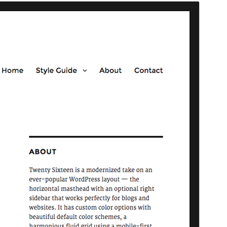
Topluluk teması
Bu tema bir topluluk tarafından geliştirilmiş ve
desteklenmiştir.
Önizleme
İndir
Sürüm
3.8
Son güncellenme
20.05.2026
Aktif kurulumlar
90.000+
WordPress sürümü
4.4
PHP sürümü
5.2.4
Tema ana sayfası