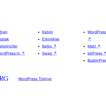
ğren
Katılın
WordPres
estek
Etkinlikler
↗
liştiriciler
Bağış
↗
Matt
↗
ordPress.tv
↗
Swag
↗
bbPress
BuddyPre
WordPress Türkiye