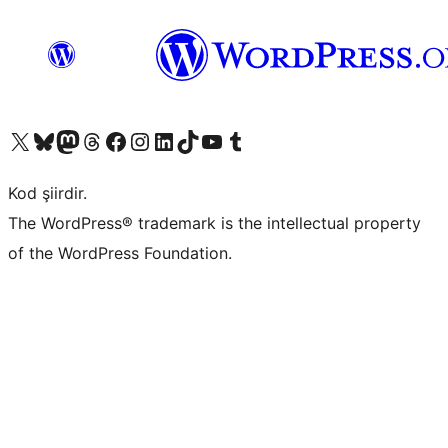
X (eski Twitter) hesabımıza bakın
Bluesky hesabımızı ziyaret edin
Mastodon hesabımızı ziyaret edin
Threads hesabımızı ziyaret edin
Facebook sayfamızı ziyaret edin
Instagram hesabımızı ziyaret edin
LinkedIn hesabımızı ziyaret edin
TikTok hesabımızı ziyaret edin
YouTube kanalımızı ziyaret edin
Tumblr hesabımızı ziyaret edin
Kod şiirdir.
The WordPress® trademark is the intellectual property
of the WordPress Foundation.