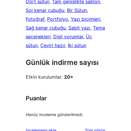
Dört sütun
, 
Tam genişlikte şablon
, 
Sol kenar çubuğu
, 
Bir Sütun
, 
Fotoğraf
, 
Portfolyo
, 
Yazı biçimleri
, 
Sağ kenar çubuğu
, 
Sabit yazı
, 
Tema
seçenekleri
, 
Dişli yorumlar
, 
Üç
sütun
, 
Çeviri hazır
, 
İki sütun
Günlük indirme sayısı
Etkin kurulumlar:
20+
Puanlar
Henüz inceleme gönderilmedi.
değerlendirmeleri
İncelememi ekle
Tüm
görün