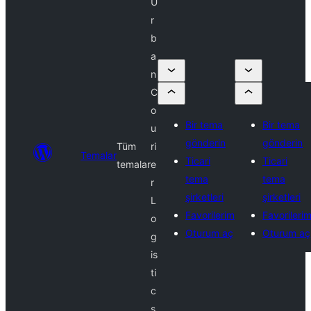
U
r
b
a
n
C
o
Bir tema
Bir tema
u
gönderin
gönderin
Tüm
ri
Temalar
Ticari
Ticari
temalar
e
tema
tema
r
şirketleri
şirketleri
L
Favorilerim
Favorileri
o
Oturum aç
Oturum aç
g
is
ti
c
s