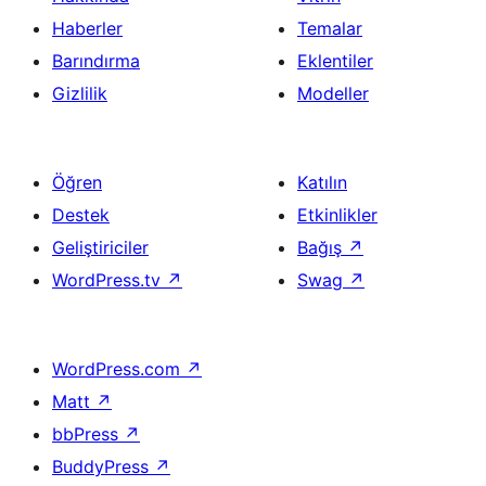
Haberler
Temalar
Barındırma
Eklentiler
Gizlilik
Modeller
Öğren
Katılın
Destek
Etkinlikler
Geliştiriciler
Bağış
↗
WordPress.tv
↗
Swag
↗
WordPress.com
↗
Matt
↗
bbPress
↗
BuddyPress
↗