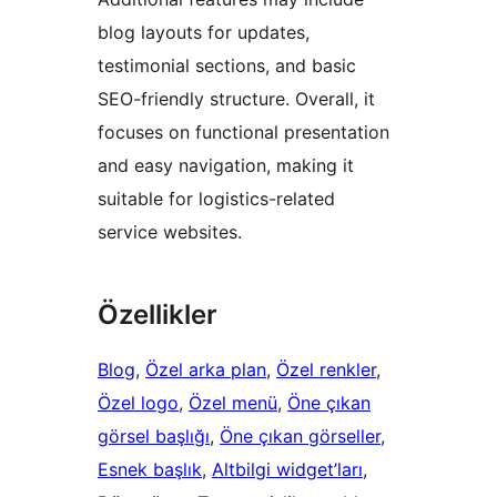
blog layouts for updates,
testimonial sections, and basic
SEO-friendly structure. Overall, it
focuses on functional presentation
and easy navigation, making it
suitable for logistics-related
service websites.
Özellikler
Blog
, 
Özel arka plan
, 
Özel renkler
, 
Özel logo
, 
Özel menü
, 
Öne çıkan
görsel başlığı
, 
Öne çıkan görseller
, 
Esnek başlık
, 
Altbilgi widget’ları
, 