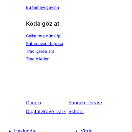
Bu temayı çevirin
Koda göz at
Geliştirme günlüğü
Subversion deposu
Trac içinde ara
Trac biletleri
Önceki
Sonraki
Thryve
DigitalGrove Dark
School
Hakkında
Vitrin