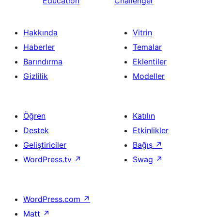
Education
Challenger
Hakkında
Vitrin
Haberler
Temalar
Barındırma
Eklentiler
Gizlilik
Modeller
Öğren
Katılın
Destek
Etkinlikler
Geliştiriciler
Bağış
↗
WordPress.tv
↗
Swag
↗
WordPress.com
↗
Matt
↗