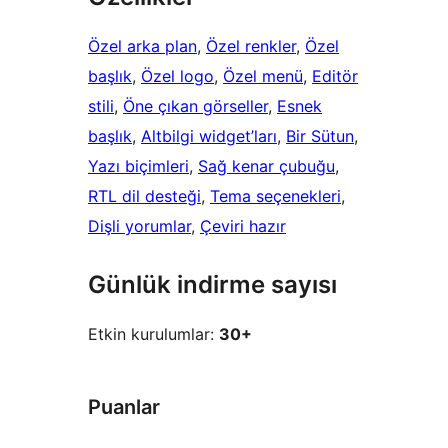
Özel arka plan
, 
Özel renkler
, 
Özel
başlık
, 
Özel logo
, 
Özel menü
, 
Editör
stili
, 
Öne çıkan görseller
, 
Esnek
başlık
, 
Altbilgi widget’ları
, 
Bir Sütun
, 
Yazı biçimleri
, 
Sağ kenar çubuğu
, 
RTL dil desteği
, 
Tema seçenekleri
, 
Dişli yorumlar
, 
Çeviri hazır
Günlük indirme sayısı
Etkin kurulumlar:
30+
Puanlar