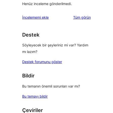
Henüz inceleme gönderilmedi.
değerlendirmeleri
İncelememi ekle
Tüm
görün
Destek
Söyleyecek bir şeyleriniz mi var? Yardım
mı lazım?
Destek forumunu göster
Bildir
Bu temanın önemli sorunları var mı?
Bu temayı bildir
Çeviriler