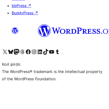
bbPress
↗
BuddyPress
↗
X (eski Twitter) hesabımıza bakın
Bluesky hesabımızı ziyaret edin
Mastodon hesabımızı ziyaret edin
Threads hesabımızı ziyaret edin
Facebook sayfamızı ziyaret edin
Instagram hesabımızı ziyaret edin
LinkedIn hesabımızı ziyaret edin
TikTok hesabımızı ziyaret edin
YouTube kanalımızı ziyaret edin
Tumblr hesabımızı ziyaret edin
Kod şiirdir.
The WordPress® trademark is the intellectual property
of the WordPress Foundation.