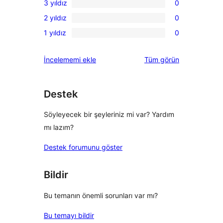
3 yıldız
0
yıldızlı
4
0
inceleme
2 yıldız
0
yıldızlı
3
0
inceleme
1 yıldız
0
yıldızlı
2
0
inceleme
yıldızlı
1
değerlendirmeleri
İncelememi ekle
Tüm
görün
inceleme
yıldızlı
inceleme
Destek
Söyleyecek bir şeyleriniz mi var? Yardım
mı lazım?
Destek forumunu göster
Bildir
Bu temanın önemli sorunları var mı?
Bu temayı bildir