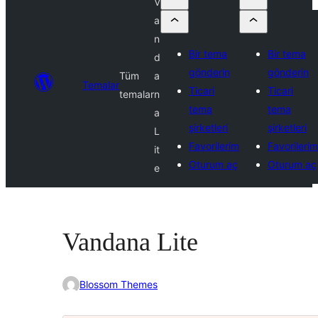
V
a
n
Bir tema
Bir tema
d
gönderin
gönderin
Tüm
a
Temalar
Ticari
Ticari
temalar
n
tema
tema
a
şirketleri
şirketleri
L
Favorilerim
Favorilerim
it
Oturum aç
Oturum aç
e
Vandana Lite
Blossom Themes