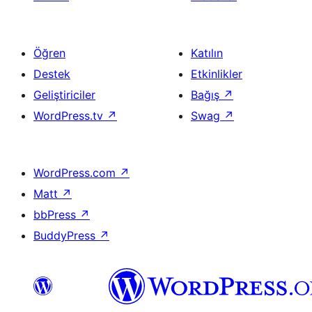
Öğren
Katılın
Destek
Etkinlikler
Geliştiriciler
Bağış
↗
WordPress.tv
↗
Swag
↗
WordPress.com
↗
Matt
↗
bbPress
↗
BuddyPress
↗