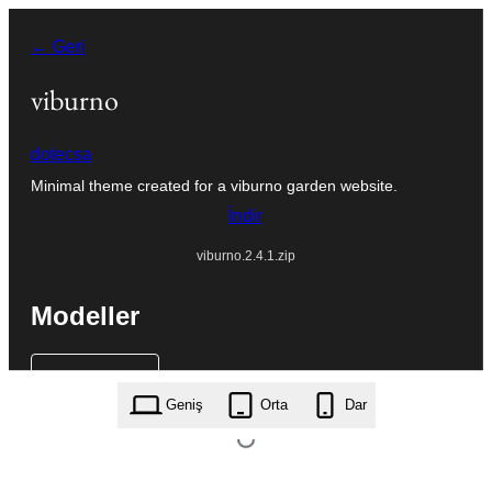
İçeriğe
← Geri
geç
viburno
dotecsa
Minimal theme created for a viburno garden website.
İndir
viburno.2.4.1.zip
Modeller
Geniş
Orta
Dar