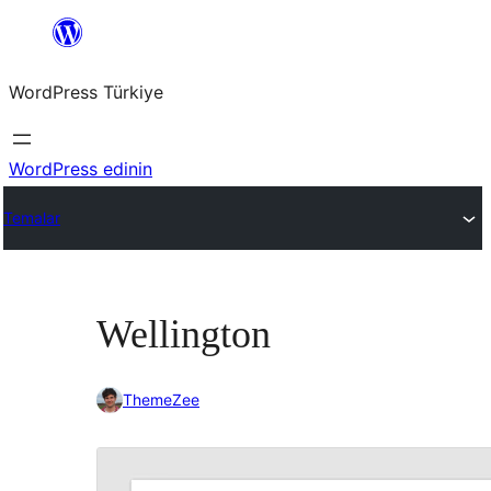
İçeriğe
geç
WordPress Türkiye
WordPress edinin
Temalar
Wellington
ThemeZee