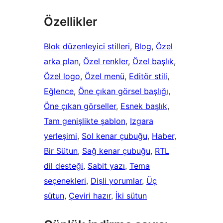
Özellikler
Blok düzenleyici stilleri
, 
Blog
, 
Özel
arka plan
, 
Özel renkler
, 
Özel başlık
, 
Özel logo
, 
Özel menü
, 
Editör stili
, 
Eğlence
, 
Öne çıkan görsel başlığı
, 
Öne çıkan görseller
, 
Esnek başlık
, 
Tam genişlikte şablon
, 
Izgara
yerleşimi
, 
Sol kenar çubuğu
, 
Haber
, 
Bir Sütun
, 
Sağ kenar çubuğu
, 
RTL
dil desteği
, 
Sabit yazı
, 
Tema
seçenekleri
, 
Dişli yorumlar
, 
Üç
sütun
, 
Çeviri hazır
, 
İki sütun