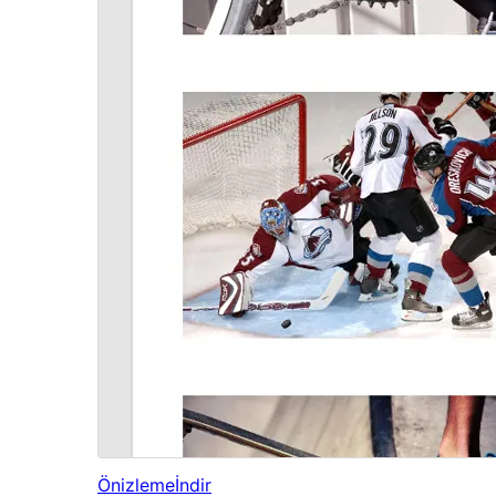
Önizleme
İndir