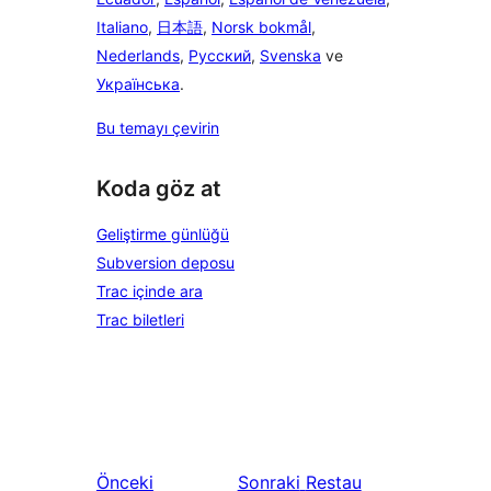
Italiano
,
日本語
,
Norsk bokmål
,
Nederlands
,
Русский
,
Svenska
ve
Українська
.
Bu temayı çevirin
Koda göz at
Geliştirme günlüğü
Subversion deposu
Trac içinde ara
Trac biletleri
Önceki
Sonraki
Restau