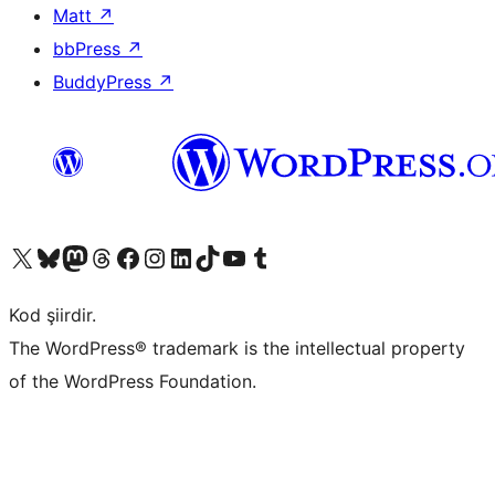
Matt
↗
bbPress
↗
BuddyPress
↗
X (eski Twitter) hesabımıza bakın
Bluesky hesabımızı ziyaret edin
Mastodon hesabımızı ziyaret edin
Threads hesabımızı ziyaret edin
Facebook sayfamızı ziyaret edin
Instagram hesabımızı ziyaret edin
LinkedIn hesabımızı ziyaret edin
TikTok hesabımızı ziyaret edin
YouTube kanalımızı ziyaret edin
Tumblr hesabımızı ziyaret edin
Kod şiirdir.
The WordPress® trademark is the intellectual property
of the WordPress Foundation.