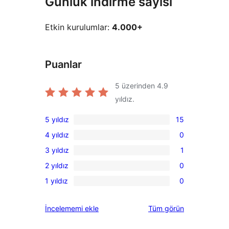
Günlük indirme sayısı
Etkin kurulumlar:
4.000+
Puanlar
5 üzerinden
4.9
yıldız.
5 yıldız
15
15
4 yıldız
0
5
0
3 yıldız
1
yıldızlı
4
1
inceleme
2 yıldız
0
yıldızlı
3
0
inceleme
1 yıldız
0
yıldızlı
2
0
inceleme
yıldızlı
1
değerlendirmeleri
İncelememi ekle
Tüm
görün
inceleme
yıldızlı
inceleme