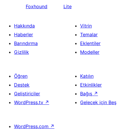
Foxhound
Lite
Hakkında
Vitrin
Haberler
Temalar
Barındırma
Eklentiler
Gizlilik
Modeller
Öğren
Katılın
Destek
Etkinlikler
Geliştiriciler
Bağış
↗
WordPress.tv
↗
Gelecek için Beş
WordPress.com
↗