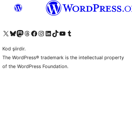
X (eski Twitter) hesabımıza bakın
Bluesky hesabımızı ziyaret edin
Mastodon hesabımızı ziyaret edin
Threads hesabımızı ziyaret edin
Facebook sayfamızı ziyaret edin
Instagram hesabımızı ziyaret edin
LinkedIn hesabımızı ziyaret edin
TikTok hesabımızı ziyaret edin
YouTube kanalımızı ziyaret edin
Tumblr hesabımızı ziyaret edin
Kod şiirdir.
The WordPress® trademark is the intellectual property
of the WordPress Foundation.