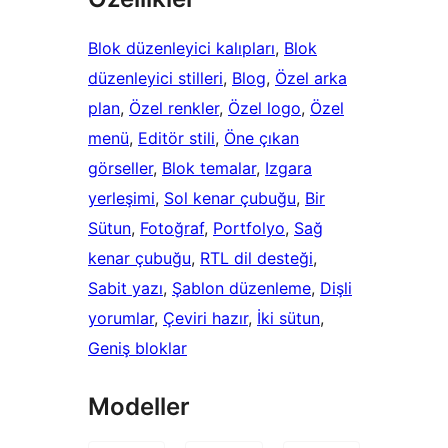
Blok düzenleyici kalıpları
, 
Blok
düzenleyici stilleri
, 
Blog
, 
Özel arka
plan
, 
Özel renkler
, 
Özel logo
, 
Özel
menü
, 
Editör stili
, 
Öne çıkan
görseller
, 
Blok temalar
, 
Izgara
yerleşimi
, 
Sol kenar çubuğu
, 
Bir
Sütun
, 
Fotoğraf
, 
Portfolyo
, 
Sağ
kenar çubuğu
, 
RTL dil desteği
, 
Sabit yazı
, 
Şablon düzenleme
, 
Dişli
yorumlar
, 
Çeviri hazır
, 
İki sütun
, 
Geniş bloklar
Modeller