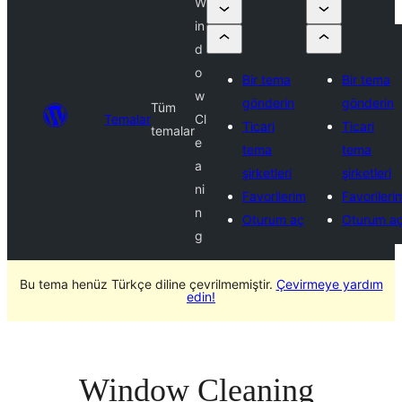
W
in
d
o
Bir tema
Bir tema
w
gönderin
gönderin
Tüm
Temalar
Cl
Ticari
Ticari
temalar
e
tema
tema
a
şirketleri
şirketleri
ni
Favorilerim
Favorileri
n
Oturum aç
Oturum a
g
Bu tema henüz Türkçe diline çevrilmemiştir.
Çevirmeye yardım
edin!
Window Cleaning