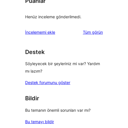
Puanlar
Henüz inceleme gönderilmedi.
değerlendirmeleri
İncelememi ekle
Tüm
görün
Destek
Söyleyecek bir şeyleriniz mi var? Yardım
mı lazım?
Destek forumunu göster
Bildir
Bu temanın önemli sorunları var mı?
Bu temayı bildir