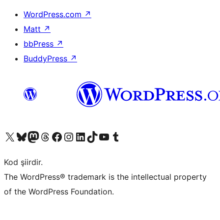
WordPress.com
↗
Matt
↗
bbPress
↗
BuddyPress
↗
X (eski Twitter) hesabımıza bakın
Bluesky hesabımızı ziyaret edin
Mastodon hesabımızı ziyaret edin
Threads hesabımızı ziyaret edin
Facebook sayfamızı ziyaret edin
Instagram hesabımızı ziyaret edin
LinkedIn hesabımızı ziyaret edin
TikTok hesabımızı ziyaret edin
YouTube kanalımızı ziyaret edin
Tumblr hesabımızı ziyaret edin
Kod şiirdir.
The WordPress® trademark is the intellectual property
of the WordPress Foundation.