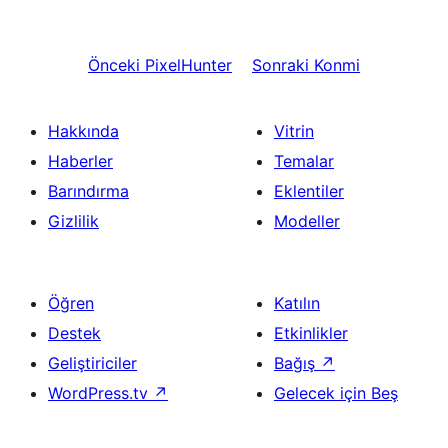
Önceki
PixelHunter
Sonraki
Konmi
Hakkında
Vitrin
Haberler
Temalar
Barındırma
Eklentiler
Gizlilik
Modeller
Öğren
Katılın
Destek
Etkinlikler
Geliştiriciler
Bağış
↗
WordPress.tv
↗
Gelecek için Beş