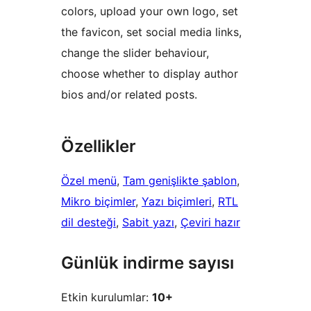
colors, upload your own logo, set
the favicon, set social media links,
change the slider behaviour,
choose whether to display author
bios and/or related posts.
Özellikler
Özel menü
, 
Tam genişlikte şablon
, 
Mikro biçimler
, 
Yazı biçimleri
, 
RTL
dil desteği
, 
Sabit yazı
, 
Çeviri hazır
Günlük indirme sayısı
Etkin kurulumlar:
10+