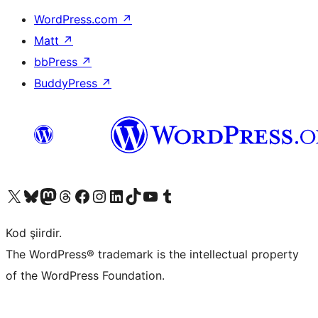
WordPress.com
↗
Matt
↗
bbPress
↗
BuddyPress
↗
X (eski Twitter) hesabımıza bakın
Bluesky hesabımızı ziyaret edin
Mastodon hesabımızı ziyaret edin
Threads hesabımızı ziyaret edin
Facebook sayfamızı ziyaret edin
Instagram hesabımızı ziyaret edin
LinkedIn hesabımızı ziyaret edin
TikTok hesabımızı ziyaret edin
YouTube kanalımızı ziyaret edin
Tumblr hesabımızı ziyaret edin
Kod şiirdir.
The WordPress® trademark is the intellectual property
of the WordPress Foundation.