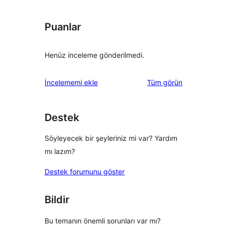
Puanlar
Henüz inceleme gönderilmedi.
değerlendirmeleri
İncelememi ekle
Tüm
görün
Destek
Söyleyecek bir şeyleriniz mi var? Yardım
mı lazım?
Destek forumunu göster
Bildir
Bu temanın önemli sorunları var mı?