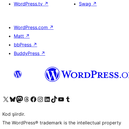
WordPress.tv
↗
Swag
↗
WordPress.com
↗
Matt
↗
bbPress
↗
BuddyPress
↗
X (eski Twitter) hesabımıza bakın
Bluesky hesabımızı ziyaret edin
Mastodon hesabımızı ziyaret edin
Threads hesabımızı ziyaret edin
Facebook sayfamızı ziyaret edin
Instagram hesabımızı ziyaret edin
LinkedIn hesabımızı ziyaret edin
TikTok hesabımızı ziyaret edin
YouTube kanalımızı ziyaret edin
Tumblr hesabımızı ziyaret edin
Kod şiirdir.
The WordPress® trademark is the intellectual property