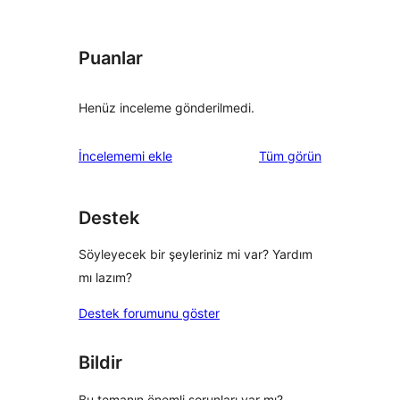
Puanlar
Henüz inceleme gönderilmedi.
değerlendirmeleri
İncelememi ekle
Tüm
görün
Destek
Söyleyecek bir şeyleriniz mi var? Yardım
mı lazım?
Destek forumunu göster
Bildir
Bu temanın önemli sorunları var mı?