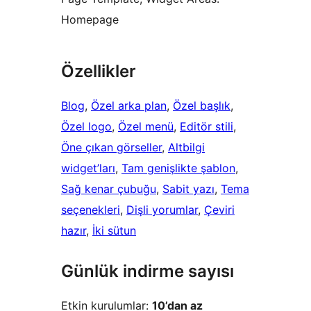
Homepage
Özellikler
Blog
, 
Özel arka plan
, 
Özel başlık
, 
Özel logo
, 
Özel menü
, 
Editör stili
, 
Öne çıkan görseller
, 
Altbilgi
widget’ları
, 
Tam genişlikte şablon
, 
Sağ kenar çubuğu
, 
Sabit yazı
, 
Tema
seçenekleri
, 
Dişli yorumlar
, 
Çeviri
hazır
, 
İki sütun
Günlük indirme sayısı
Etkin kurulumlar:
10’dan az