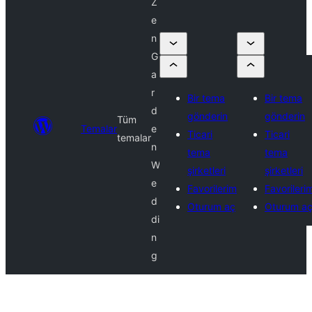
Z
e
n
G
a
r
Bir tema
Bir tema
d
gönderin
gönderin
Tüm
Temalar
e
Ticari
Ticari
temalar
n
tema
tema
W
şirketleri
şirketleri
e
Favorilerim
Favorileri
d
Oturum aç
Oturum a
di
n
g