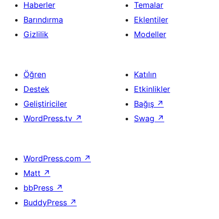
Haberler
Temalar
Barındırma
Eklentiler
Gizlilik
Modeller
Öğren
Katılın
Destek
Etkinlikler
Geliştiriciler
Bağış
↗
WordPress.tv
↗
Swag
↗
WordPress.com
↗
Matt
↗
bbPress
↗
BuddyPress
↗