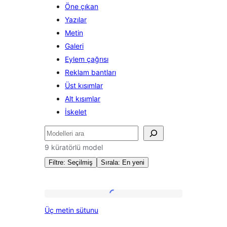
Öne çıkan
Yazılar
Metin
Galeri
Eylem çağrısı
Reklam bantları
Üst kısımlar
Alt kısımlar
İskelet
Ara
9 küratörlü model
Filtre: Seçilmiş
Sırala: En yeni
Modeller:
Üç
Üç metin sütunu
metin