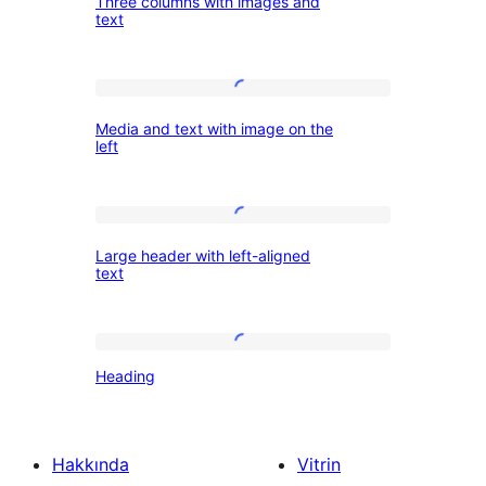
Three columns with images and
columns
text
with
images
Media
and
Media and text with image on the
and
text
left
text
with
Large
image
Large header with left-aligned
header
on
text
with
the
left-
left
Heading
aligned
Heading
text
Hakkında
Vitrin