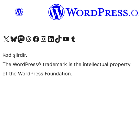
X (eski Twitter) hesabımıza bakın
Bluesky hesabımızı ziyaret edin
Mastodon hesabımızı ziyaret edin
Threads hesabımızı ziyaret edin
Facebook sayfamızı ziyaret edin
Instagram hesabımızı ziyaret edin
LinkedIn hesabımızı ziyaret edin
TikTok hesabımızı ziyaret edin
YouTube kanalımızı ziyaret edin
Tumblr hesabımızı ziyaret edin
Kod şiirdir.
The WordPress® trademark is the intellectual property
of the WordPress Foundation.