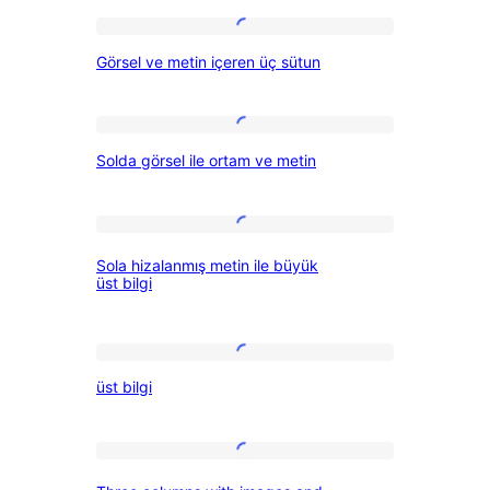
Öne
sütunu
Görsel
Görsel ve metin içeren üç sütun
ve
çıkan
metin
içeren
Solda
Solda görsel ile ortam ve metin
üç
görsel
sütun
ile
ortam
Sola
Sola hizalanmış metin ile büyük
ve
hizalanmış
üst bilgi
metin
metin
ile
üst
büyük
üst bilgi
bilgi
üst
bilgi
Three