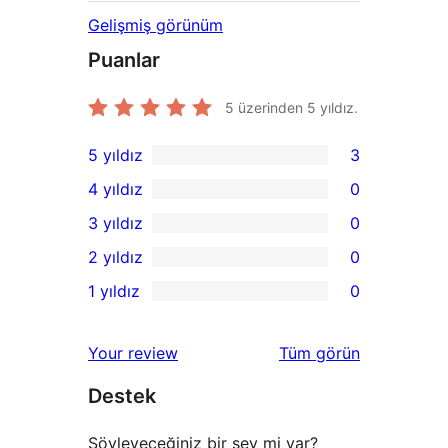
Gelişmiş görünüm
Puanlar
5 üzerinden
5
yıldız.
5 yıldız
3
3
4 yıldız
0
5
0
3 yıldız
0
yıldızlı
4
0
2 yıldız
0
inceleme
yıldızlı
3
0
1 yıldız
0
inceleme
yıldızlı
2
0
inceleme
yıldızlı
1
değerlendirmeleri
Your review
Tüm
görün
inceleme
yıldızlı
Destek
inceleme
Söyleyeceğiniz bir şey mi var?