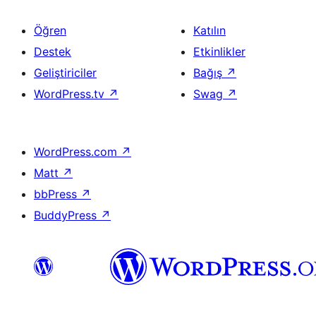
Öğren
Katılın
Destek
Etkinlikler
Geliştiriciler
Bağış
↗
WordPress.tv
↗
Swag
↗
WordPress.com
↗
Matt
↗
bbPress
↗
BuddyPress
↗