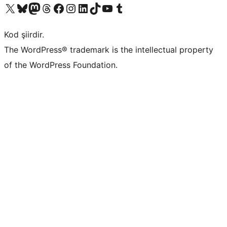
X (eski Twitter) hesabımıza bakın
Bluesky hesabımızı ziyaret edin
Mastodon hesabımızı ziyaret edin
Threads hesabımızı ziyaret edin
Facebook sayfamızı ziyaret edin
Instagram hesabımızı ziyaret edin
LinkedIn hesabımızı ziyaret edin
TikTok hesabımızı ziyaret edin
YouTube kanalımızı ziyaret edin
Tumblr hesabımızı ziyaret edin
Kod şiirdir.
The WordPress® trademark is the intellectual property
of the WordPress Foundation.