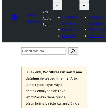
A/B
Plugin
Bir eklenti
Bir eklenti
Audio
Directory
gönderin
gönderin
Sync
Favorilerim
Favorilerim
Giriş yap
Giriş yap
Eklentilerde
ara
Bu eklenti,
WordPress’in son 3 ana
dağıtımı ile test edilmemiş
. Artık
bakımı yapılmıyor veya
desteklenmiyor olabilir ve
WordPress’in daha güncel
sürümleriyle birlikte kullanıldığında