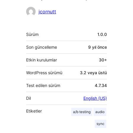
Katkıda
jcornutt
bulunanlar
Meta
Sürüm
1.0.0
Son güncelleme
9 yıl
önce
Etkin kurulumlar
30+
WordPress sürümü
3.2 veya üstü
Test edilen sürüm
4.7.34
Dil
English (US)
Etiketler
a/b testing
audio
sync