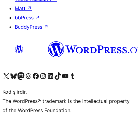
Matt
↗
bbPress
↗
BuddyPress
↗
X (eski Twitter) hesabımıza bakın
Bluesky hesabımızı ziyaret edin
Mastodon hesabımızı ziyaret edin
Threads hesabımızı ziyaret edin
Facebook sayfamızı ziyaret edin
Instagram hesabımızı ziyaret edin
LinkedIn hesabımızı ziyaret edin
TikTok hesabımızı ziyaret edin
YouTube kanalımızı ziyaret edin
Tumblr hesabımızı ziyaret edin
Kod şiirdir.
The WordPress® trademark is the intellectual property
of the WordPress Foundation.