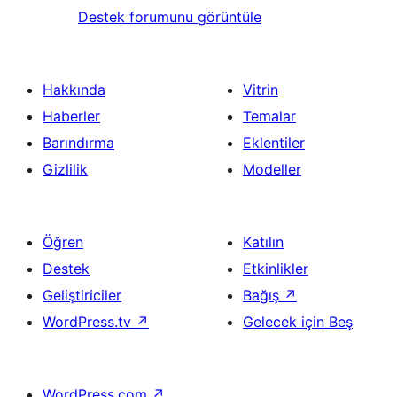
Destek forumunu görüntüle
Hakkında
Vitrin
Haberler
Temalar
Barındırma
Eklentiler
Gizlilik
Modeller
Öğren
Katılın
Destek
Etkinlikler
Geliştiriciler
Bağış
↗
WordPress.tv
↗
Gelecek için Beş
WordPress.com
↗