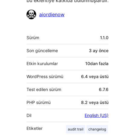
bu eklentiye katkıda bulunmuşlardır.
Katkıda
aiordienow
bulunanlar
Meta
Sürüm
1.1.0
Son güncelleme
3 ay
önce
Etkin kurulumlar
10dan fazla
WordPress sürümü
6.4 veya üstü
Test edilen sürüm
6.7.6
PHP sürümü
8.2 veya üstü
Dil
English (US)
Etiketler
audit trail
changelog