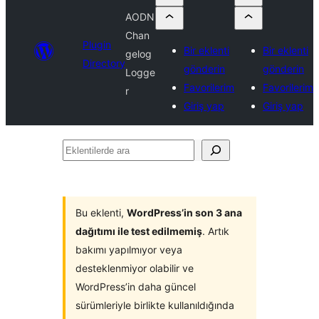
AODN
Chan
Plugin
Bir eklenti
Bir eklenti
gelog
Directory
gönderin
gönderin
Logge
Favorilerim
Favorilerim
r
Giriş yap
Giriş yap
Eklentilerde
ara
Bu eklenti,
WordPress’in son 3 ana
dağıtımı ile test edilmemiş
. Artık
bakımı yapılmıyor veya
desteklenmiyor olabilir ve
WordPress’in daha güncel
sürümleriyle birlikte kullanıldığında