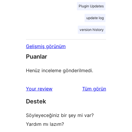
Plugin Updates
update log
version history
Gelişmiş görünüm
Puanlar
Henüz inceleme gönderilmedi.
değerlendirmeleri
Your review
Tüm
görün
Destek
Söyleyeceğiniz bir şey mi var?
Yardım mı lazım?