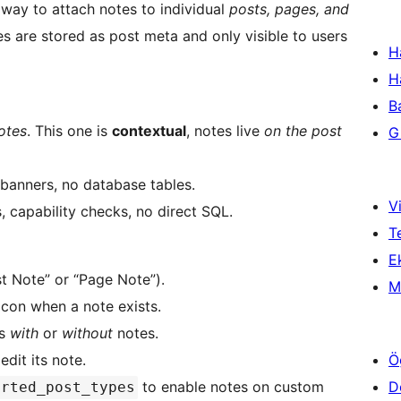
e way to attach notes to individual
posts, pages, and
es are stored as post meta and only visible to users
H
H
B
otes
. This one is
contextual
, notes live
on the post
Gi
banners, no database tables.
Vi
, capability checks, no direct SQL.
T
Ek
st Note” or “Page Note”).
M
icon when a note exists.
ts
with
or
without
notes.
dit its note.
Ö
to enable notes on custom
D
orted_post_types