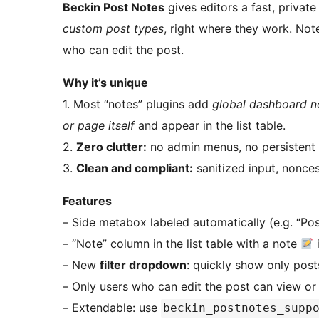
Beckin Post Notes
gives editors a fast, privat
custom post types
, right where they work. Not
who can edit the post.
Why it’s unique
1. Most “notes” plugins add
global dashboard n
or page itself
and appear in the list table.
2.
Zero clutter:
no admin menus, no persistent 
3.
Clean and compliant:
sanitized input, nonces
Features
– Side metabox labeled automatically (e.g. “Po
– “Note” column in the list table with a note
– New
filter dropdown
: quickly show only pos
– Only users who can edit the post can view or e
– Extendable: use
beckin_postnotes_supp