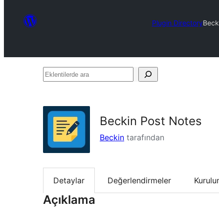
Plugin Directory
Beck
Eklentilerde
ara
Beckin Post Notes
Beckin
tarafından
Detaylar
Değerlendirmeler
Kurul
Açıklama