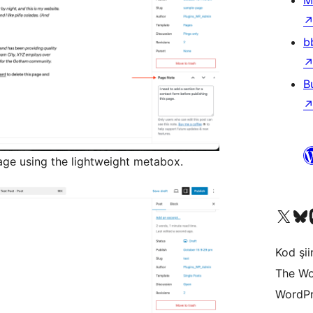
M
b
B
age using the lightweight metabox.
X (eski Twitter) hesabımıza b
Bluesky hesabımızı 
Mast
Kod şiir
The Wo
WordPr