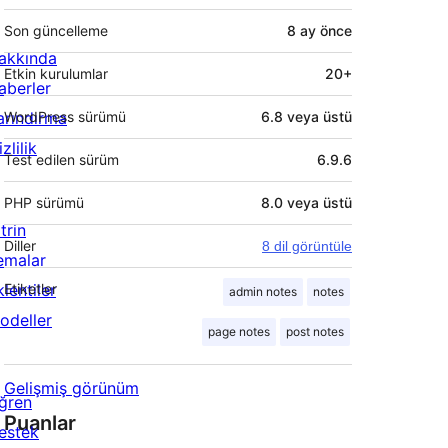
Son güncelleme
8 ay
önce
akkında
Etkin kurulumlar
20+
aberler
arındırma
WordPress sürümü
6.8 veya üstü
zlilik
Test edilen sürüm
6.9.6
PHP sürümü
8.0 veya üstü
trin
Diller
8 dil görüntüle
emalar
lentiler
Etiketler
admin notes
notes
odeller
page notes
post notes
Gelişmiş görünüm
ğren
Puanlar
estek