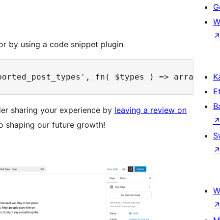
Ge
W
or by using a code snippet plugin
Ka
Et
B
ider sharing your experience by
leaving a review on
to shaping our future growth!
S
W