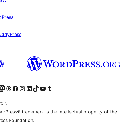
att
↗
bPress
↗
uddyPress
↗
akın
ziyaret edin
odon hesabımızı ziyaret edin
Threads hesabımızı ziyaret edin
Facebook sayfamızı ziyaret edin
Instagram hesabımızı ziyaret edin
LinkedIn hesabımızı ziyaret edin
TikTok hesabımızı ziyaret edin
YouTube kanalımızı ziyaret edin
Tumblr hesabımızı ziyaret edin
dir.
rdPress® trademark is the intellectual property of the
ess Foundation.