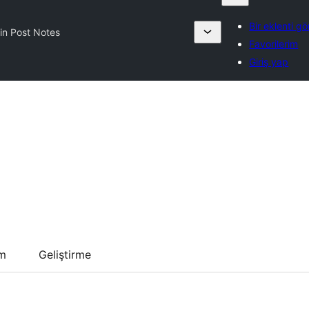
Bir eklenti g
in Post Notes
Favorilerim
Giriş yap
um
Geliştirme