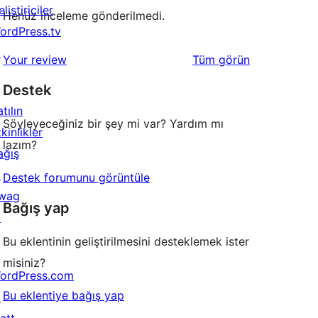
liştiriciler
Henüz inceleme gönderilmedi.
ordPress.tv
↗
değerlendirmeleri
Your review
Tüm
görün
Destek
tılın
Söyleyeceğiniz bir şey mi var? Yardım mı
kinlikler
lazım?
ağış
↗
Destek forumunu görüntüle
wag
Bağış yap
↗
Bu eklentinin geliştirilmesini desteklemek ister
misiniz?
ordPress.com
Bu eklentiye bağış yap
↗