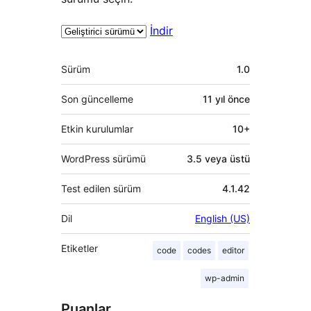
İndir
Meta
Sürüm
1.0
Son güncelleme
11 yıl
önce
Etkin kurulumlar
10+
WordPress sürümü
3.5 veya üstü
Test edilen sürüm
4.1.42
Dil
English (US)
Etiketler
code
codes
editor
wp-admin
Puanlar