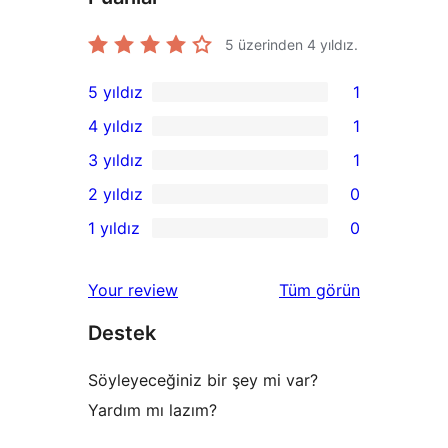
5 üzerinden
4
yıldız.
5 yıldız
1
1
4 yıldız
1
5
1
3 yıldız
1
yıldızlı
4
1
2 yıldız
0
inceleme
yıldızlı
3
0
1 yıldız
0
inceleme
yıldızlı
2
0
inceleme
yıldızlı
1
değerlendirmeleri
Your review
Tüm
görün
inceleme
yıldızlı
Destek
inceleme
Söyleyeceğiniz bir şey mi var?
Yardım mı lazım?