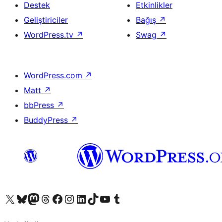
Destek
Etkinlikler
Geliştiriciler
Bağış
↗
WordPress.tv
↗
Swag
↗
WordPress.com
↗
Matt
↗
bbPress
↗
BuddyPress
↗
X (eski Twitter) hesabımıza bakın
Bluesky hesabımızı ziyaret edin
Mastodon hesabımızı ziyaret edin
Threads hesabımızı ziyaret edin
Facebook sayfamızı ziyaret edin
Instagram hesabımızı ziyaret edin
LinkedIn hesabımızı ziyaret edin
TikTok hesabımızı ziyaret edin
YouTube kanalımızı ziyaret edin
Tumblr hesabımızı ziyaret edin