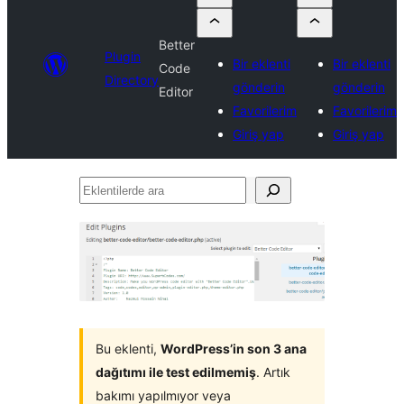
Better
Plugin
Bir eklenti
Bir eklenti
Code
Directory
gönderin
gönderin
Editor
Favorilerim
Favorilerim
Giriş yap
Giriş yap
Eklentilerde
ara
Bu eklenti,
WordPress’in son 3 ana
dağıtımı ile test edilmemiş
. Artık
bakımı yapılmıyor veya