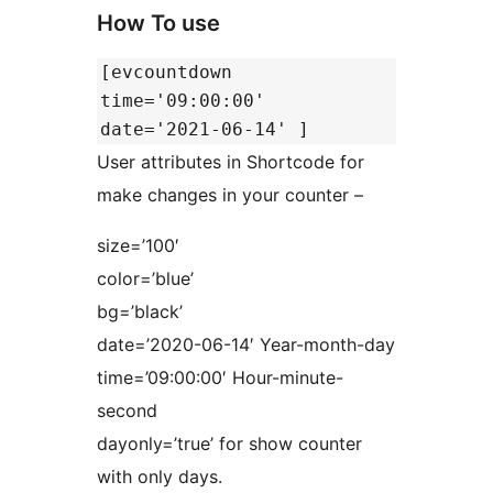
How To use
[evcountdown
time='09:00:00'
date='2021-06-14' ]
User attributes in Shortcode for
make changes in your counter –
size=’100′
color=’blue’
bg=’black’
date=’2020-06-14′ Year-month-day
time=’09:00:00′ Hour-minute-
second
dayonly=’true’ for show counter
with only days.