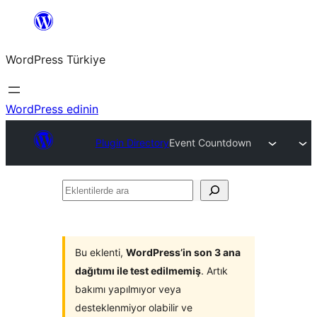
İçeriğe
geç
WordPress Türkiye
WordPress edinin
Plugin Directory
Event Countdown
Eklentilerde
ara
Bu eklenti,
WordPress’in son 3 ana
dağıtımı ile test edilmemiş
. Artık
bakımı yapılmıyor veya
desteklenmiyor olabilir ve