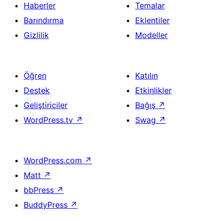
Haberler
Temalar
Barındırma
Eklentiler
Gizlilik
Modeller
Öğren
Katılın
Destek
Etkinlikler
Geliştiriciler
Bağış
↗
WordPress.tv
↗
Swag
↗
WordPress.com
↗
Matt
↗
bbPress
↗
BuddyPress
↗