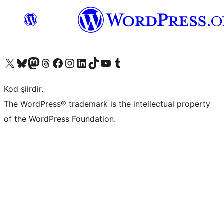
X (eski Twitter) hesabımıza bakın
Bluesky hesabımızı ziyaret edin
Mastodon hesabımızı ziyaret edin
Threads hesabımızı ziyaret edin
Facebook sayfamızı ziyaret edin
Instagram hesabımızı ziyaret edin
LinkedIn hesabımızı ziyaret edin
TikTok hesabımızı ziyaret edin
YouTube kanalımızı ziyaret edin
Tumblr hesabımızı ziyaret edin
Kod şiirdir.
The WordPress® trademark is the intellectual property
of the WordPress Foundation.