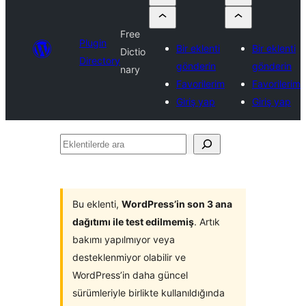
Free
Plugin
Bir eklenti
Bir eklenti
Dictio
Directory
gönderin
gönderin
nary
Favorilerim
Favorilerim
Giriş yap
Giriş yap
Eklentilerde
ara
Bu eklenti,
WordPress’in son 3 ana
dağıtımı ile test edilmemiş
. Artık
bakımı yapılmıyor veya
desteklenmiyor olabilir ve
WordPress’in daha güncel
sürümleriyle birlikte kullanıldığında