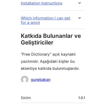
Installation Instructions
Which information I can get
for a word
Katkıda Bulunanlar ve
Geliştiriciler
“Free Dictionary” açık kaynaklı
yazılımdır. Aşağıdaki kişiler bu
eklentiye katkıda bulunmuşlardır.
Katkıda
gunebakan
bulunanlar
Meta
Sürüm
1.0.1