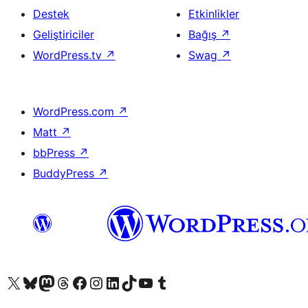
Destek
Etkinlikler
Geliştiriciler
Bağış
↗
WordPress.tv
↗
Swag
↗
WordPress.com
↗
Matt
↗
bbPress
↗
BuddyPress
↗
X (eski Twitter) hesabımıza bakın
Bluesky hesabımızı ziyaret edin
Mastodon hesabımızı ziyaret edin
Threads hesabımızı ziyaret edin
Facebook sayfamızı ziyaret edin
Instagram hesabımızı ziyaret edin
LinkedIn hesabımızı ziyaret edin
TikTok hesabımızı ziyaret edin
YouTube kanalımızı ziyaret edin
Tumblr hesabımızı ziyaret edin