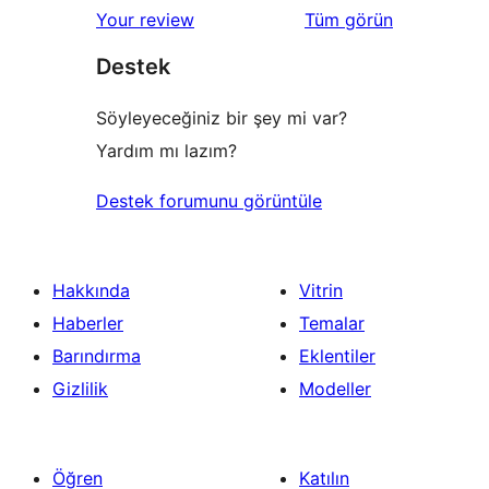
değerlendirmeleri
Your review
Tüm
görün
Destek
Söyleyeceğiniz bir şey mi var?
Yardım mı lazım?
Destek forumunu görüntüle
Hakkında
Vitrin
Haberler
Temalar
Barındırma
Eklentiler
Gizlilik
Modeller
Öğren
Katılın