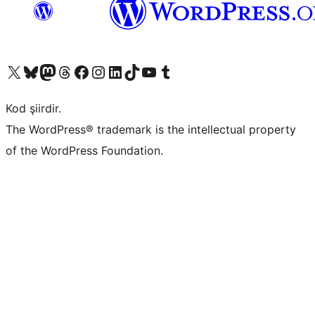
X (eski Twitter) hesabımıza bakın
Bluesky hesabımızı ziyaret edin
Mastodon hesabımızı ziyaret edin
Threads hesabımızı ziyaret edin
Facebook sayfamızı ziyaret edin
Instagram hesabımızı ziyaret edin
LinkedIn hesabımızı ziyaret edin
TikTok hesabımızı ziyaret edin
YouTube kanalımızı ziyaret edin
Tumblr hesabımızı ziyaret edin
Kod şiirdir.
The WordPress® trademark is the intellectual property
of the WordPress Foundation.