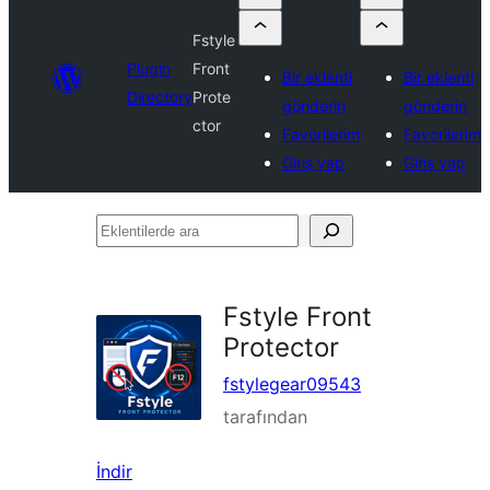
Fstyle
Plugin
Front
Bir eklenti
Bir eklenti
Directory
Prote
gönderin
gönderin
ctor
Favorilerim
Favorilerim
Giriş yap
Giriş yap
Eklentilerde
ara
Fstyle Front
Protector
fstylegear09543
tarafından
İndir