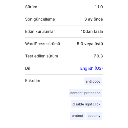
Meta
Sürüm
1.1.0
Son güncelleme
3 ay
önce
Etkin kurulumlar
10dan fazla
WordPress sürümü
5.0 veya üstü
Test edilen sürüm
7.0.3
Dil
English (US)
Etiketler
anti copy
content-protection
disable right click
protect
security