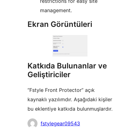
restrictions for easy site
management.
Ekran Görüntüleri
Katkıda Bulunanlar ve
Geliştiriciler
“Fstyle Front Protector” açık
kaynaklı yazılımdır. Aşağıdaki kişiler
bu eklentiye katkıda bulunmuşlardır.
Katkıda
fstylegear09543
bulunanlar