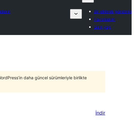
nderin
Bir eklenti gönderin
Favorilerim
Giriş yap
WordPress’in daha güncel sürümleriyle birlikte
İndir