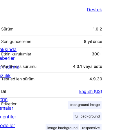
Destek
Meta
Sürüm
1.0.2
Son güncelleme
8 yıl
önce
akkında
Etkin kurulumlar
300+
aberler
arındırma
WordPress sürümü
4.3.1 veya üstü
zlilik
Test edilen sürüm
4.9.30
Dil
English (US)
trin
Etiketler
background image
emalar
lentiler
full background
odeller
image background
responsive