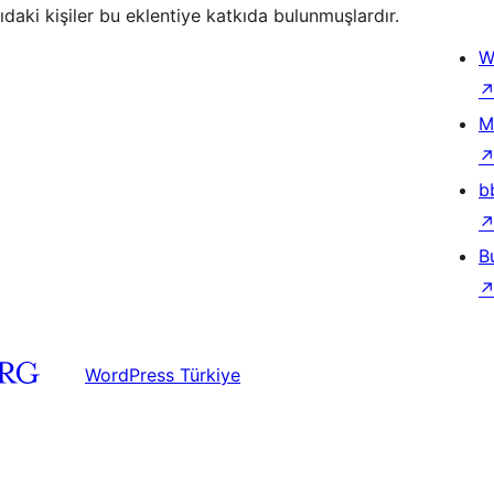
ıdaki kişiler bu eklentiye katkıda bulunmuşlardır.
W
M
b
B
WordPress Türkiye