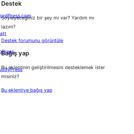
Destek
inceleme
ordPress.com
Söyleyeceğiniz bir şey mi var? Yardım mı
↗
lazım?
att
Destek forumunu görüntüle
↗
bPress
Bağış yap
↗
Bu eklentinin geliştirilmesini desteklemek ister
uddyPress
misiniz?
↗
Bu eklentiye bağış yap