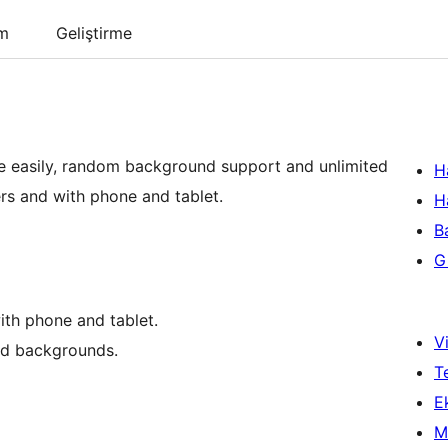
um
Geliştirme
e easily, random background support and unlimited
H
rs and with phone and tablet.
H
B
Gi
ith phone and tablet.
Vi
ed backgrounds.
T
Ek
M