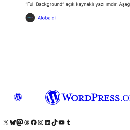
“Full Background” açık kaynaklı yazılımdır. Aşağ
Katkıda
Alobaidi
bulunanlar
X (eski Twitter) hesabımıza bakın
Bluesky hesabımızı ziyaret edin
Mastodon hesabımızı ziyaret edin
Threads hesabımızı ziyaret edin
Facebook sayfamızı ziyaret edin
Instagram hesabımızı ziyaret edin
LinkedIn hesabımızı ziyaret edin
TikTok hesabımızı ziyaret edin
YouTube kanalımızı ziyaret edin
Tumblr hesabımızı ziyaret edin