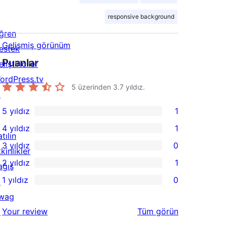
responsive background
ğren
Gelişmiş görünüm
estek
Puanlar
liştiriciler
ordPress.tv
5 üzerinden
3.7
yıldız.
↗
5 yıldız
1
1
4 yıldız
1
5
1
tılın
3 yıldız
0
yıldızlı
4
kinlikler
0
2 yıldız
1
inceleme
yıldızlı
ağış
3
1
1 yıldız
0
inceleme
↗
yıldızlı
2
0
wag
inceleme
yıldızlı
1
değerlendirmeleri
Your review
Tüm
görün
↗
inceleme
yıldızlı