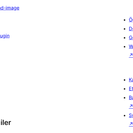
nd-image
Ö
D
lugin
Ge
W
Ka
Et
B
S
iler