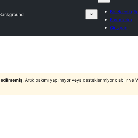
Bir eklenti gö
 Background
Favorilerim
Giriş yap
t edilmemiş
. Artık bakımı yapılmıyor veya desteklenmiyor olabilir ve 