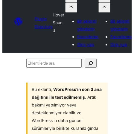
Hover
Plugin
Bir eklenti
Bir eklenti
Soun
Directory
gönderin
gönderin
d
Favorilerim
Favorilerim
Giriş yap
Giriş yap
Eklentilerde
ara
Bu eklenti,
WordPress’in son 3 ana
dağıtımı ile test edilmemiş
. Artık
bakımı yapılmıyor veya
desteklenmiyor olabilir ve
WordPress’in daha güncel
sürümleriyle birlikte kullanıldığında