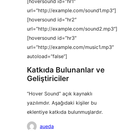
[hoversound id=”hr1″
url=”http://example.com/sound1.mp3″]
[hoversound id=”hr2″
url=”http://example.com/sound2.mp3″]
[hoversound id=”hr3″
url=”http://example.com/music1.mp3″
autoload=”false”]
Katkıda Bulunanlar ve
Geliştiriciler
“Hover Sound” açık kaynaklı
yazılımdır. Aşağıdaki kişiler bu
eklentiye katkıda bulunmuşlardır.
Katkıda
aueda
bulunanlar