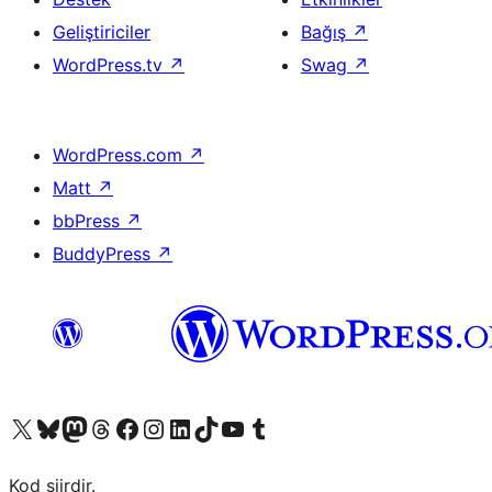
Geliştiriciler
Bağış
↗
WordPress.tv
↗
Swag
↗
WordPress.com
↗
Matt
↗
bbPress
↗
BuddyPress
↗
X (eski Twitter) hesabımıza bakın
Bluesky hesabımızı ziyaret edin
Mastodon hesabımızı ziyaret edin
Threads hesabımızı ziyaret edin
Facebook sayfamızı ziyaret edin
Instagram hesabımızı ziyaret edin
LinkedIn hesabımızı ziyaret edin
TikTok hesabımızı ziyaret edin
YouTube kanalımızı ziyaret edin
Tumblr hesabımızı ziyaret edin
Kod şiirdir.