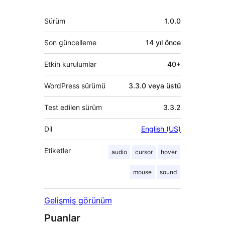
Meta
Sürüm
1.0.0
Son güncelleme
14 yıl
önce
Etkin kurulumlar
40+
WordPress sürümü
3.3.0 veya üstü
Test edilen sürüm
3.3.2
Dil
English (US)
Etiketler
audio
cursor
hover
mouse
sound
Gelişmiş görünüm
Puanlar