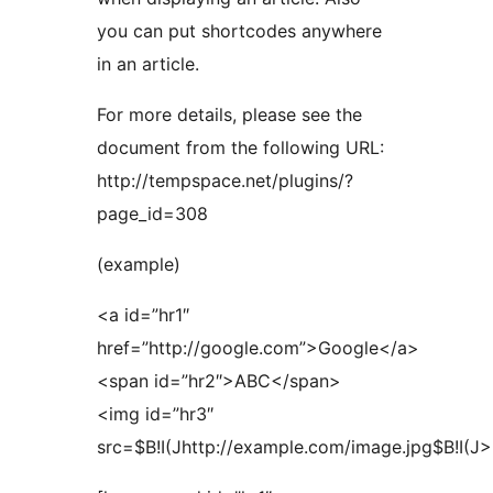
you can put shortcodes anywhere
in an article.
For more details, please see the
document from the following URL:
http://tempspace.net/plugins/?
page_id=308
(example)
<a id=”hr1″
href=”http://google.com”>Google</a>
<span id=”hr2″>ABC</span>
<img id=”hr3″
src=$B!I(Jhttp://example.com/image.jpg$B!I(J>