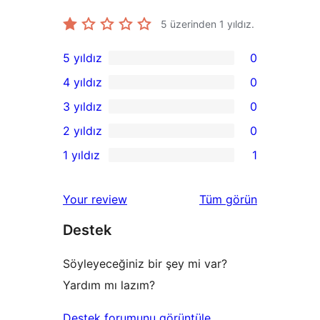
5 üzerinden
1
yıldız.
5 yıldız
0
0
4 yıldız
0
5
0
3 yıldız
0
yıldızlı
4
0
2 yıldız
0
inceleme
yıldızlı
3
0
1 yıldız
1
inceleme
yıldızlı
2
1
inceleme
yıldızlı
1
değerlendirmeleri
Your review
Tüm
görün
inceleme
yıldızlı
Destek
inceleme
Söyleyeceğiniz bir şey mi var?
Yardım mı lazım?
Destek forumunu görüntüle