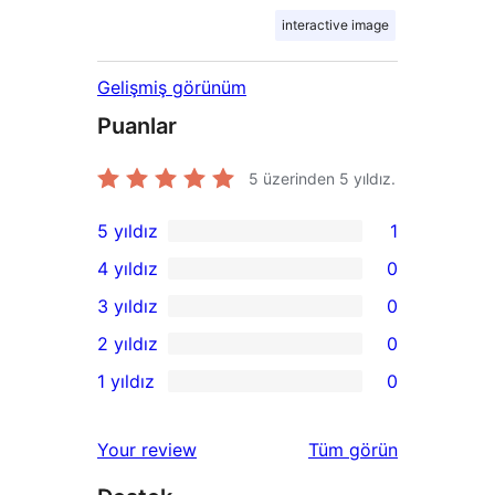
interactive image
Gelişmiş görünüm
Puanlar
5 üzerinden
5
yıldız.
5 yıldız
1
1
4 yıldız
0
5
0
3 yıldız
0
yıldızlı
4
0
2 yıldız
0
inceleme
yıldızlı
3
0
1 yıldız
0
inceleme
yıldızlı
2
0
inceleme
yıldızlı
1
değerlendirmeleri
Your review
Tüm
görün
inceleme
yıldızlı