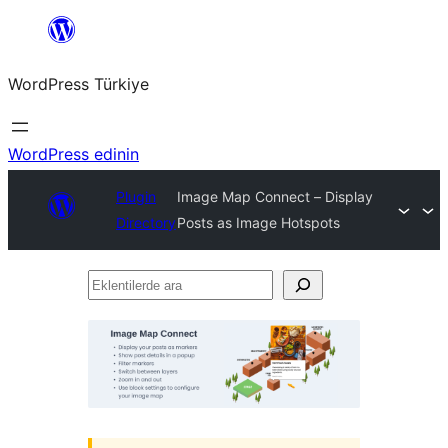
İçeriğe
geç
WordPress Türkiye
WordPress edinin
Plugin
Image Map Connect – Display
Directory
Posts as Image Hotspots
Eklentilerde
ara