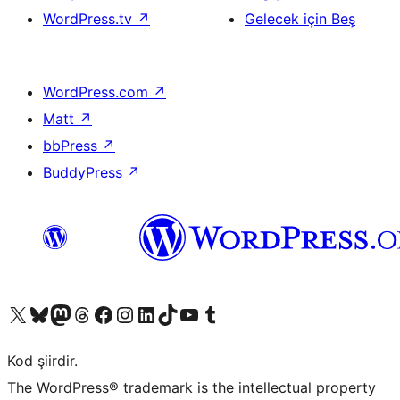
WordPress.tv
↗
Gelecek için Beş
WordPress.com
↗
Matt
↗
bbPress
↗
BuddyPress
↗
X (eski Twitter) hesabımıza bakın
Bluesky hesabımızı ziyaret edin
Mastodon hesabımızı ziyaret edin
Threads hesabımızı ziyaret edin
Facebook sayfamızı ziyaret edin
Instagram hesabımızı ziyaret edin
LinkedIn hesabımızı ziyaret edin
TikTok hesabımızı ziyaret edin
YouTube kanalımızı ziyaret edin
Tumblr hesabımızı ziyaret edin
Kod şiirdir.
The WordPress® trademark is the intellectual property