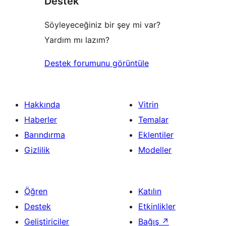
Destek
inceleme
Söyleyeceğiniz bir şey mi var?
Yardım mı lazım?
Destek forumunu görüntüle
Hakkında
Vitrin
Haberler
Temalar
Barındırma
Eklentiler
Gizlilik
Modeller
Öğren
Katılın
Destek
Etkinlikler
Geliştiriciler
Bağış
↗