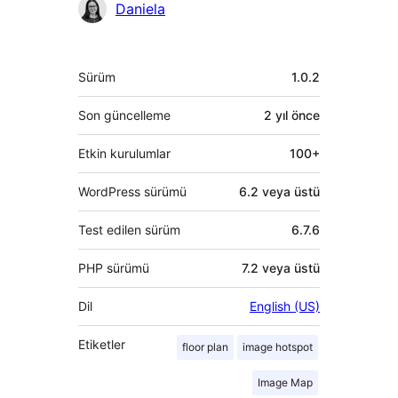
Daniela
Meta
Sürüm
1.0.2
Son güncelleme
2 yıl
önce
Etkin kurulumlar
100+
WordPress sürümü
6.2 veya üstü
Test edilen sürüm
6.7.6
PHP sürümü
7.2 veya üstü
Dil
English (US)
Etiketler
floor plan
image hotspot
Image Map