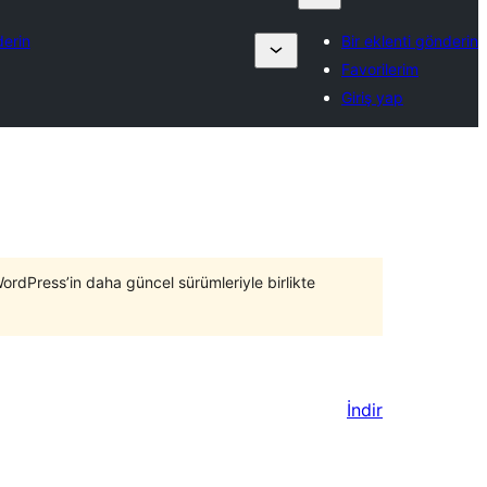
derin
Bir eklenti gönderin
Favorilerim
Giriş yap
WordPress’in daha güncel sürümleriyle birlikte
İndir