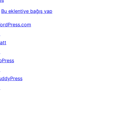
eş
Bu eklentiye bağış yap
ordPress.com
↗
att
↗
bPress
↗
uddyPress
↗