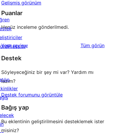
Gelişmiş görünüm
Puanlar
ğren
Henüz inceleme gönderilmedi.
estek
liştiriciler
değerlendirmeleri
Your review
Tüm
görün
ordPress.tv
↗
Destek
Söyleyeceğiniz bir şey mi var? Yardım mı
tılın
lazım?
kinlikler
Destek forumunu görüntüle
ağış
↗
Bağış yap
elecek
Bu eklentinin geliştirilmesini desteklemek ister
in
misiniz?