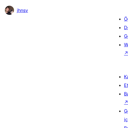
jhnsv
Ö
D
Ge
W
Ka
Et
B
G
iç