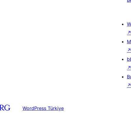
B
W
M
b
B
WordPress Türkiye