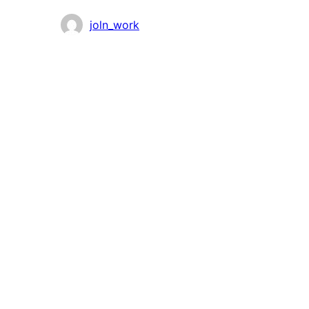
Katkıda
joln_work
bulunanlar