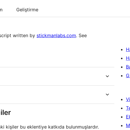
um
Geliştirme
script written by
stickmanlabs.com
. See
H
H
B
Gi
Vi
T
iler
Ek
M
i kişiler bu eklentiye katkıda bulunmuşlardır.