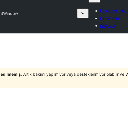
Bir eklenti gön
ghtWindow
Favorilerim
Giriş yap
t edilmemiş
. Artık bakımı yapılmıyor veya desteklenmiyor olabilir ve 