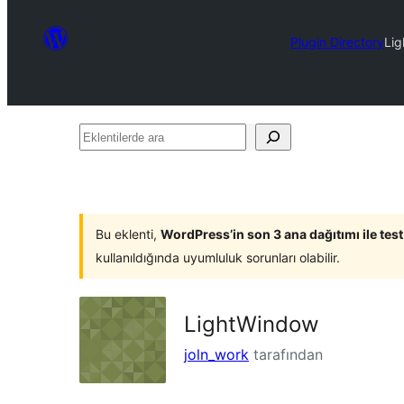
Plugin Directory
Li
Eklentilerde
ara
Bu eklenti,
WordPress’in son 3 ana dağıtımı ile tes
kullanıldığında uyumluluk sorunları olabilir.
LightWindow
joln_work
tarafından