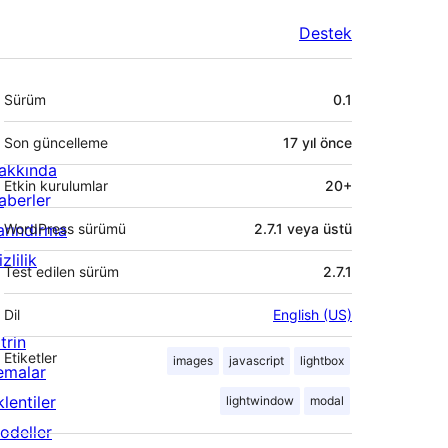
Destek
Meta
Sürüm
0.1
Son güncelleme
17 yıl
önce
akkında
Etkin kurulumlar
20+
aberler
arındırma
WordPress sürümü
2.7.1 veya üstü
zlilik
Test edilen sürüm
2.7.1
Dil
English (US)
trin
Etiketler
images
javascript
lightbox
emalar
lentiler
lightwindow
modal
odeller