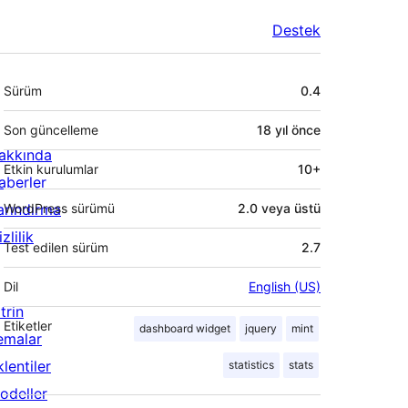
Destek
Meta
Sürüm
0.4
Son güncelleme
18 yıl
önce
akkında
Etkin kurulumlar
10+
aberler
arındırma
WordPress sürümü
2.0 veya üstü
zlilik
Test edilen sürüm
2.7
Dil
English (US)
trin
Etiketler
dashboard widget
jquery
mint
emalar
lentiler
statistics
stats
odeller