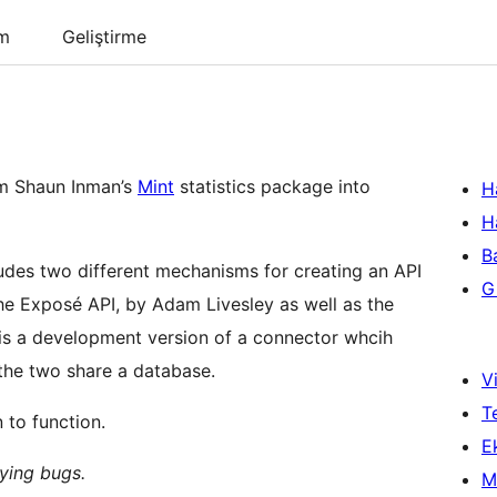
um
Geliştirme
rom Shaun Inman’s
Mint
statistics package into
H
H
B
ludes two different mechanisms for creating an API
Gi
the Exposé API, by Adam Livesley as well as the
e is a development version of a connector whcih
the two share a database.
Vi
T
n to function.
Ek
ying bugs.
M