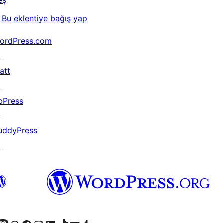
eş
Bu eklentiye bağış yap
ordPress.com
↗
att
↗
bPress
↗
uddyPress
↗