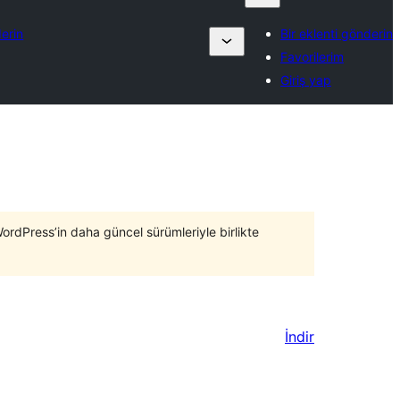
derin
Bir eklenti gönderin
Favorilerim
Giriş yap
WordPress’in daha güncel sürümleriyle birlikte
İndir