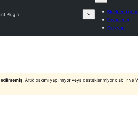
Bir eklenti gön
nt Plugin
Favorilerim
Giriş yap
t edilmemiş
. Artık bakımı yapılmıyor veya desteklenmiyor olabilir ve 