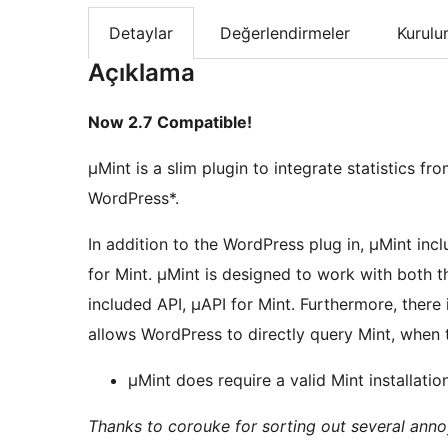
Detaylar
Değerlendirmeler
Kurul
Açıklama
Now 2.7 Compatible!
µMint is a slim plugin to integrate statistics f
WordPress*.
In addition to the WordPress plug in, µMint inc
for Mint. µMint is designed to work with both 
included API, µAPI for Mint. Furthermore, ther
allows WordPress to directly query Mint, when 
µMint does require a valid Mint installatio
Thanks to corouke for sorting out several anno