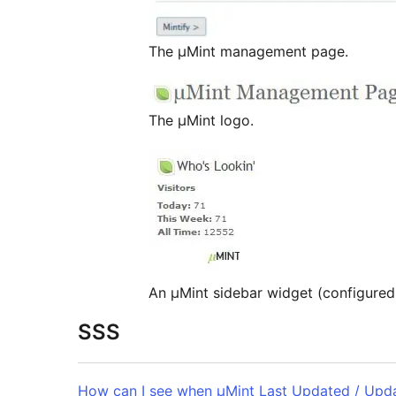
The µMint management page.
The µMint logo.
An µMint sidebar widget (configured 
SSS
How can I see when µMint Last Updated / Up