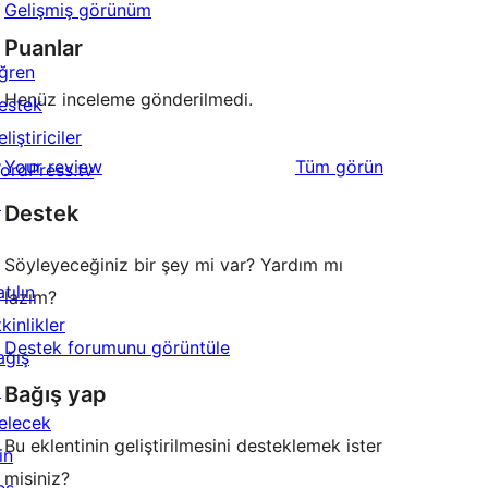
Gelişmiş görünüm
Puanlar
ğren
Henüz inceleme gönderilmedi.
estek
liştiriciler
değerlendirmeleri
Your review
Tüm
görün
ordPress.tv
↗
Destek
Söyleyeceğiniz bir şey mi var? Yardım mı
tılın
lazım?
kinlikler
Destek forumunu görüntüle
ağış
↗
Bağış yap
elecek
Bu eklentinin geliştirilmesini desteklemek ister
in
misiniz?