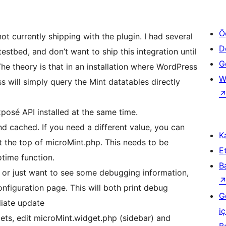
Ö
 not currently shipping with the plugin. I had several
D
estbed, and don’t want to ship this integration until
Ge
The theory is that in an installation where WordPress
W
 will simply query the Mint datatables directly
osé API installed at the same time.
nd cached. If you need a different value, you can
Ka
t the top of microMint.php. This needs to be
Et
time function.
B
, or just want to see some debugging information,
figuration page. This will both print debug
G
iate update
iç
ts, edit microMint.widget.php (sidebar) and