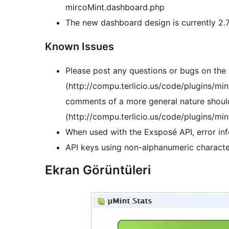
mircoMint.dashboard.php
The new dashboard design is currently 2.7+
Known Issues
Please post any questions or bugs on the [
(http://compu.terlicio.us/code/plugins/min
comments of a more general nature shou
(http://compu.terlicio.us/code/plugins/mint
When used with the Exsposé API, error inf
API keys using non-alphanumeric characte
Ekran Görüntüleri