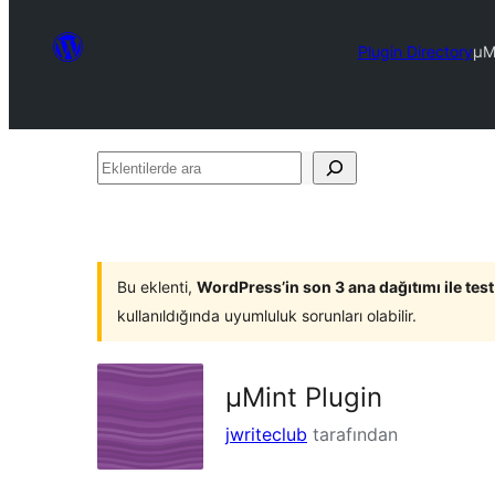
Plugin Directory
µMi
Eklentilerde
ara
Bu eklenti,
WordPress’in son 3 ana dağıtımı ile tes
kullanıldığında uyumluluk sorunları olabilir.
µMint Plugin
jwriteclub
tarafından