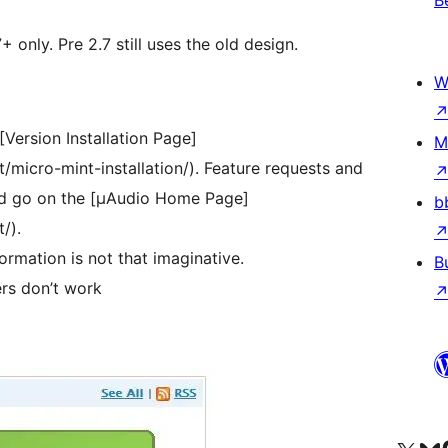
B
 only. Pre 2.7 still uses the old design.
W
Version Installation Page]
M
t/micro-mint-installation/). Feature requests and
ld go on the [µAudio Home Page]
b
/).
ormation is not that imaginative.
B
rs don’t work