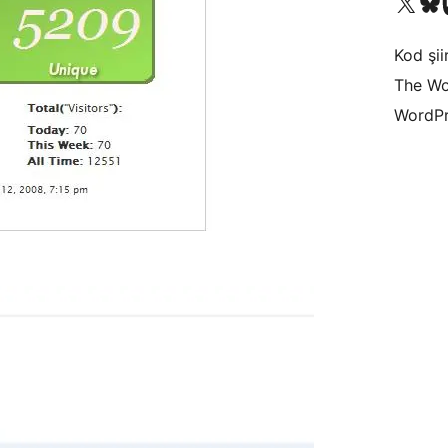
X (eski Twitter) hesabımıza b
Bluesky hesabımızı 
Mast
Kod şiir
The Wo
WordPr