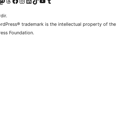
akın
ziyaret edin
odon hesabımızı ziyaret edin
Threads hesabımızı ziyaret edin
Facebook sayfamızı ziyaret edin
Instagram hesabımızı ziyaret edin
LinkedIn hesabımızı ziyaret edin
TikTok hesabımızı ziyaret edin
YouTube kanalımızı ziyaret edin
Tumblr hesabımızı ziyaret edin
dir.
rdPress® trademark is the intellectual property of the
ess Foundation.