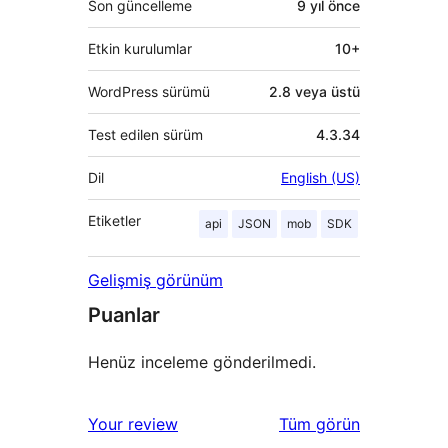
Son güncelleme
9 yıl
önce
Etkin kurulumlar
10+
WordPress sürümü
2.8 veya üstü
Test edilen sürüm
4.3.34
Dil
English (US)
Etiketler
api
JSON
mob
SDK
Gelişmiş görünüm
Puanlar
Henüz inceleme gönderilmedi.
değerlendirmeleri
Your review
Tüm
görün