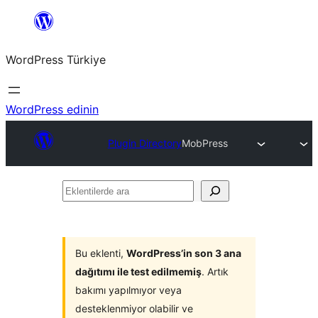
İçeriğe
geç
WordPress Türkiye
WordPress edinin
Plugin Directory
MobPress
Eklentilerde
ara
Bu eklenti,
WordPress’in son 3 ana
dağıtımı ile test edilmemiş
. Artık
bakımı yapılmıyor veya
desteklenmiyor olabilir ve