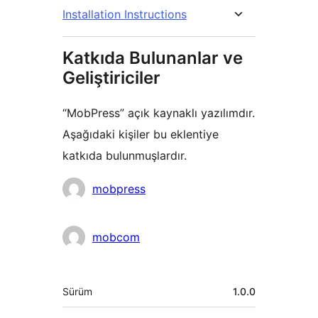
Installation Instructions
Katkıda Bulunanlar ve
Geliştiriciler
“MobPress” açık kaynaklı yazılımdır.
Aşağıdaki kişiler bu eklentiye
katkıda bulunmuşlardır.
Katkıda
mobpress
bulunanlar
mobcom
Meta
Sürüm
1.0.0