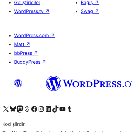
Geliştiriciler
Bağış
↗
WordPress.tv
↗
Swag
↗
WordPress.com
↗
Matt
↗
bbPress
↗
BuddyPress
↗
X (eski Twitter) hesabımıza bakın
Bluesky hesabımızı ziyaret edin
Mastodon hesabımızı ziyaret edin
Threads hesabımızı ziyaret edin
Facebook sayfamızı ziyaret edin
Instagram hesabımızı ziyaret edin
LinkedIn hesabımızı ziyaret edin
TikTok hesabımızı ziyaret edin
YouTube kanalımızı ziyaret edin
Tumblr hesabımızı ziyaret edin
Kod şiirdir.