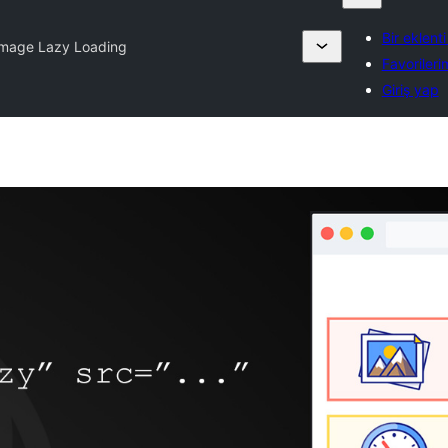
Bir eklent
Image Lazy Loading
Favorileri
Giriş yap