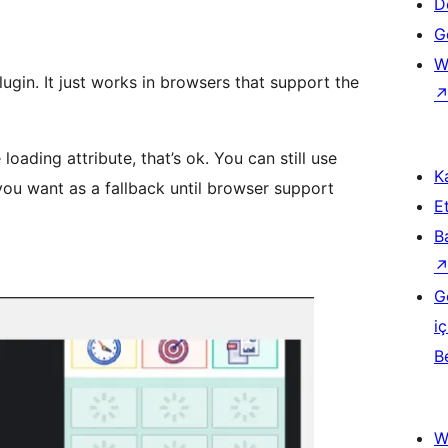
D
Ge
W
support the
ribute, that’s ok. You can still use
Ka
ou want as a fallback until browser support
Et
B
G
iç
B
W