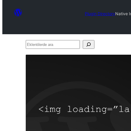
Plugin Directory
Native 
Eklentilerde
ara