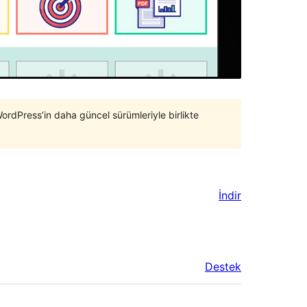
WordPress’in daha güncel sürümleriyle birlikte
İndir
Destek
Meta