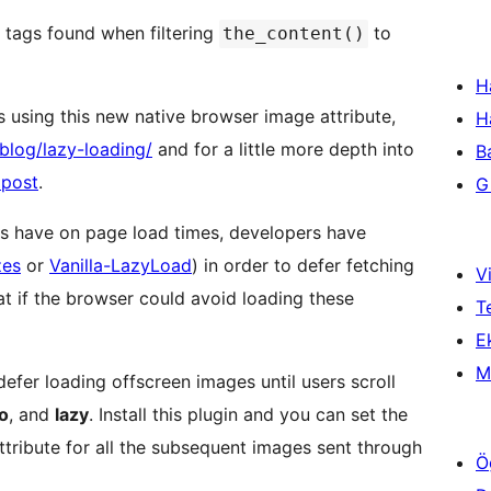
 tags found when filtering
to
the_content()
H
 using this new native browser image attribute,
H
blog/lazy-loading/
and for a little more depth into
B
 post
.
Gi
ges have on page load times, developers have
zes
or
Vanilla-LazyLoad
) in order to defer fetching
Vi
T
Ek
M
defer loading offscreen images until users scroll
o
, and
lazy
. Install this plugin and you can set the
attribute for all the subsequent images sent through
Ö