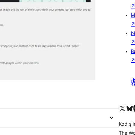
M
b
B
X (eski Twitter) hesabımıza b
Bluesky hesabımızı 
Mast
Kod şiir
The Wo