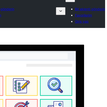
i gönderin
Bir eklenti gönderin
m
Favorilerim
Giriş yap