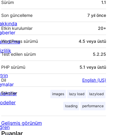
Sürüm
1.1
Son güncelleme
7 yıl
önce
akkında
Etkin kurulumlar
20+
aberler
arındırma
WordPress sürümü
4.5 veya üstü
zlilik
Test edilen sürüm
5.2.25
PHP sürümü
5.1 veya üstü
trin
Dil
English (US)
emalar
lentiler
Etiketler
images
lazy load
lazyload
odeller
loading
performance
Gelişmiş görünüm
ğren
Puanlar