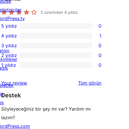
estek
liştiriciler
5 üzerinden
4
yıldız.
ordPress.tv
5 yıldız
0
↗
0
4 yıldız
1
5
1
3 yıldız
0
yıldızlı
4
0
tılın
2 yıldız
0
inceleme
yıldızlı
3
0
kinlikler
1 yıldız
0
inceleme
yıldızlı
2
ağış
0
inceleme
yıldızlı
↗
1
değerlendirmeleri
Your review
Tüm
görün
inceleme
elecek
yıldızlı
in
Destek
inceleme
eş
Söyleyeceğiniz bir şey mi var? Yardım mı
lazım?
ordPress.com