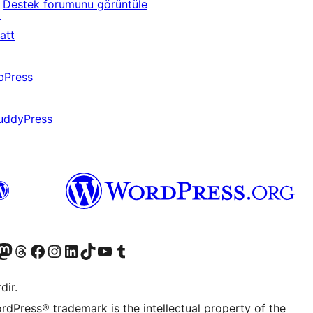
Destek forumunu görüntüle
↗
att
↗
bPress
↗
uddyPress
↗
akın
ziyaret edin
odon hesabımızı ziyaret edin
Threads hesabımızı ziyaret edin
Facebook sayfamızı ziyaret edin
Instagram hesabımızı ziyaret edin
LinkedIn hesabımızı ziyaret edin
TikTok hesabımızı ziyaret edin
YouTube kanalımızı ziyaret edin
Tumblr hesabımızı ziyaret edin
dir.
rdPress® trademark is the intellectual property of the