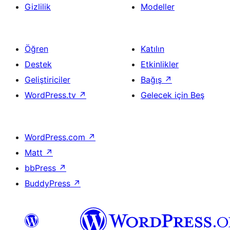
Gizlilik
Modeller
Öğren
Katılın
Destek
Etkinlikler
Geliştiriciler
Bağış
↗
WordPress.tv
↗
Gelecek için Beş
WordPress.com
↗
Matt
↗
bbPress
↗
BuddyPress
↗