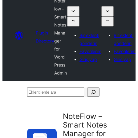
NoteF
low –
Smart
Notes
Plugin
Mana
Bir eklenti
Bir eklenti
Directory
ger
gönderin
gönderin
for
Favorilerim
Favorilerim
Word
Giriş yap
Giriş yap
Press
Admin
Eklentilerde
ara
NoteFlow –
Smart Notes
Manager for