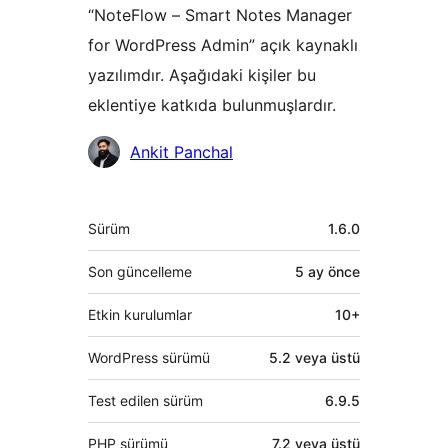
“NoteFlow – Smart Notes Manager
for WordPress Admin” açık kaynaklı
yazılımdır. Aşağıdaki kişiler bu
eklentiye katkıda bulunmuşlardır.
Katkıda
Ankit Panchal
bulunanlar
Meta
Sürüm
1.6.0
Son güncelleme
5 ay
önce
Etkin kurulumlar
10+
WordPress sürümü
5.2 veya üstü
Test edilen sürüm
6.9.5
PHP sürümü
7.2 veya üstü