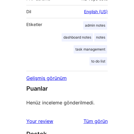
Dil
English (US)
Etiketler
admin notes
dashboard notes
notes
task management
to do list
Gelişmiş görünüm
Puanlar
Henüz inceleme gönderilmedi.
değerlendirmeleri
Your review
Tüm
görün