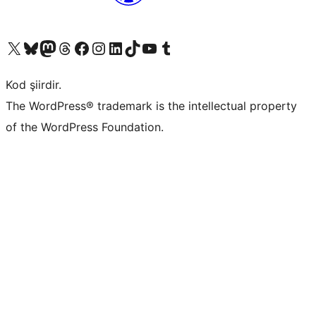
X (eski Twitter) hesabımıza bakın
Bluesky hesabımızı ziyaret edin
Mastodon hesabımızı ziyaret edin
Threads hesabımızı ziyaret edin
Facebook sayfamızı ziyaret edin
Instagram hesabımızı ziyaret edin
LinkedIn hesabımızı ziyaret edin
TikTok hesabımızı ziyaret edin
YouTube kanalımızı ziyaret edin
Tumblr hesabımızı ziyaret edin
Kod şiirdir.
The WordPress® trademark is the intellectual property
of the WordPress Foundation.