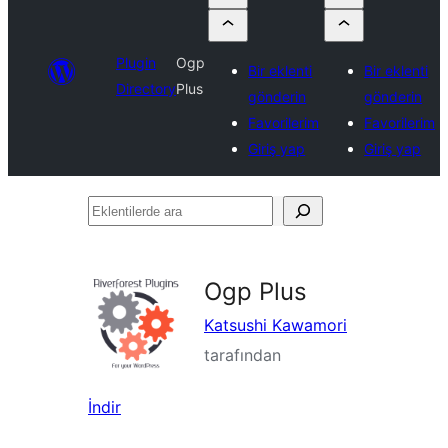
Plugin
Ogp
Bir eklenti
Bir eklenti
Directory
Plus
gönderin
gönderin
Favorilerim
Favorilerim
Giriş yap
Giriş yap
Eklentilerde
ara
Ogp Plus
Katsushi Kawamori
tarafından
İndir