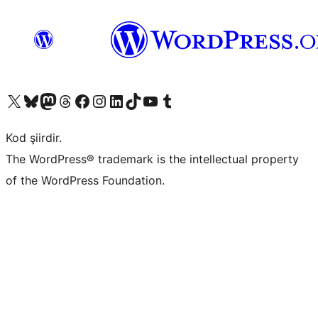
X (eski Twitter) hesabımıza bakın
Bluesky hesabımızı ziyaret edin
Mastodon hesabımızı ziyaret edin
Threads hesabımızı ziyaret edin
Facebook sayfamızı ziyaret edin
Instagram hesabımızı ziyaret edin
LinkedIn hesabımızı ziyaret edin
TikTok hesabımızı ziyaret edin
YouTube kanalımızı ziyaret edin
Tumblr hesabımızı ziyaret edin
Kod şiirdir.
The WordPress® trademark is the intellectual property
of the WordPress Foundation.