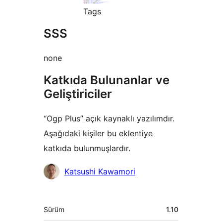
Tags
SSS
none
Katkıda Bulunanlar ve
Geliştiriciler
“Ogp Plus” açık kaynaklı yazılımdır.
Aşağıdaki kişiler bu eklentiye
katkıda bulunmuşlardır.
Katkıda
Katsushi Kawamori
bulunanlar
Meta
Sürüm
1.10