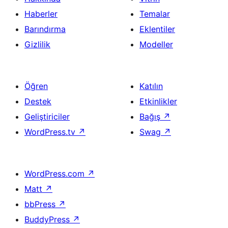
Haberler
Temalar
Barındırma
Eklentiler
Gizlilik
Modeller
Öğren
Katılın
Destek
Etkinlikler
Geliştiriciler
Bağış
↗
WordPress.tv
↗
Swag
↗
WordPress.com
↗
Matt
↗
bbPress
↗
BuddyPress
↗