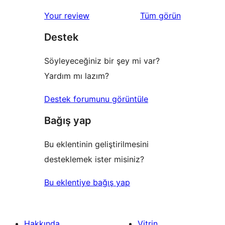
değerlendirmeleri
Your review
Tüm
görün
Destek
Söyleyeceğiniz bir şey mi var?
Yardım mı lazım?
Destek forumunu görüntüle
Bağış yap
Bu eklentinin geliştirilmesini
desteklemek ister misiniz?
Bu eklentiye bağış yap
Hakkında
Vitrin