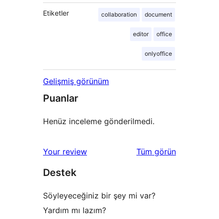
Etiketler
collaboration
document
editor
office
onlyoffice
Gelişmiş görünüm
Puanlar
Henüz inceleme gönderilmedi.
değerlendirmeleri
Your review
Tüm
görün
Destek
Söyleyeceğiniz bir şey mi var?
Yardım mı lazım?