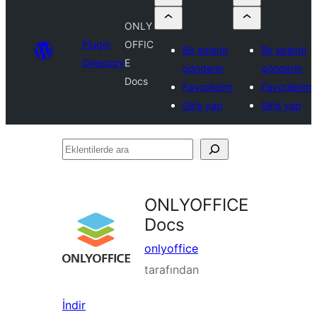
ONLY
Plugin
OFFIC
Bir eklenti
Bir eklenti
Directory
E
gönderin
gönderin
Docs
Favorilerim
Favorilerim
Giriş yap
Giriş yap
Eklentilerde
ara
ONLYOFFICE
Docs
onlyoffice
tarafından
İndir