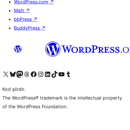
WordPress.com
↗
Matt
↗
bbPress
↗
BuddyPress
↗
X (eski Twitter) hesabımıza bakın
Bluesky hesabımızı ziyaret edin
Mastodon hesabımızı ziyaret edin
Threads hesabımızı ziyaret edin
Facebook sayfamızı ziyaret edin
Instagram hesabımızı ziyaret edin
LinkedIn hesabımızı ziyaret edin
TikTok hesabımızı ziyaret edin
YouTube kanalımızı ziyaret edin
Tumblr hesabımızı ziyaret edin
Kod şiirdir.
The WordPress® trademark is the intellectual property
of the WordPress Foundation.